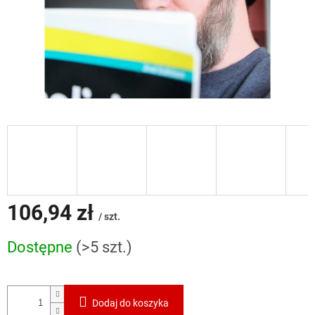
106,94 zł
/ szt.
Cena
Dostępne
(>5 szt.)
jednostkowa:
Dodaj do koszyka