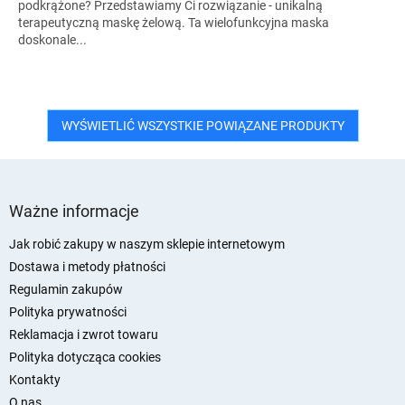
podkrążone? Przedstawiamy Ci rozwiązanie - unikalną
terapeutyczną maskę żelową. Ta wielofunkcyjna maska ​​
doskonale...
WYŚWIETLIĆ WSZYSTKIE POWIĄZANE PRODUKTY
S
t
Ważne informacje
o
p
Jak robić zakupy w naszym sklepie internetowym
k
Dostawa i metody płatności
a
Regulamin zakupów
Polityka prywatności
Reklamacja i zwrot towaru
Polityka dotycząca cookies
Kontakty
O nas