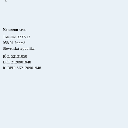
Naturzon s.r.o.
Tolstého 3237/13
058 01 Poprad
Slovenská republika
IČO: 52131050
DIČ: 2120901948
IČ DPH: SK2120901948