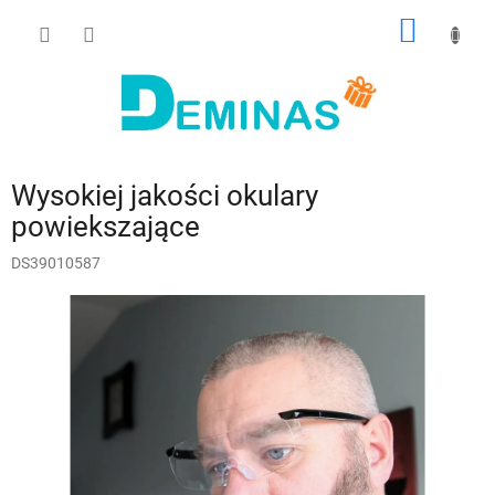
Przejść
KOSZY
do
treści
Wysokiej jakości okulary
powiekszające
DS39010587