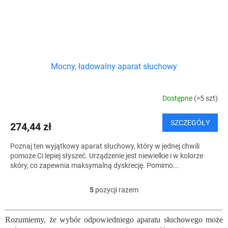
Mocny, ładowalny aparat słuchowy
Dostępne
(>5 szt)
SZCZEGÓŁY
274,44 zł
Poznaj ten wyjątkowy aparat słuchowy, który w jednej chwili
pomoże Ci lepiej słyszeć. Urządzenie jest niewielkie i w kolorze
skóry, co zapewnia maksymalną dyskrecję. Pomimo...
5
pozycji razem
K
o
n
Rozumiemy, że wybór odpowiedniego aparatu słuchowego może
t