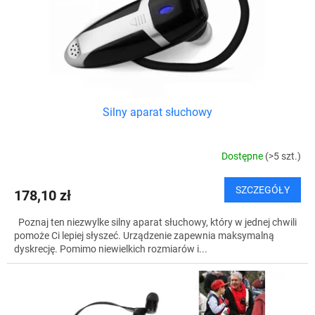
t
d
ó
u
w
k
t
ó
w
Silny aparat słuchowy
Dostępne
(>5 szt.)
SZCZEGÓŁY
178,10 zł
Poznaj ten niezwylke silny aparat słuchowy, który w jednej chwili
pomoże Ci lepiej słyszeć. Urządzenie zapewnia maksymalną
dyskrecję. Pomimo niewielkich rozmiarów i...