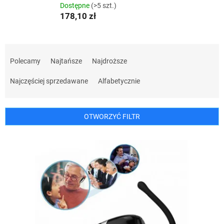
Dostępne
(>5 szt.)
178,10 zł
S
o
Polecamy
Najtańsze
Najdroższe
r
t
Najczęściej sprzedawane
Alfabetycznie
o
w
a
OTWORZYĆ FILTR
n
i
L
e
i
p
s
r
t
o
a
d
p
u
r
k
o