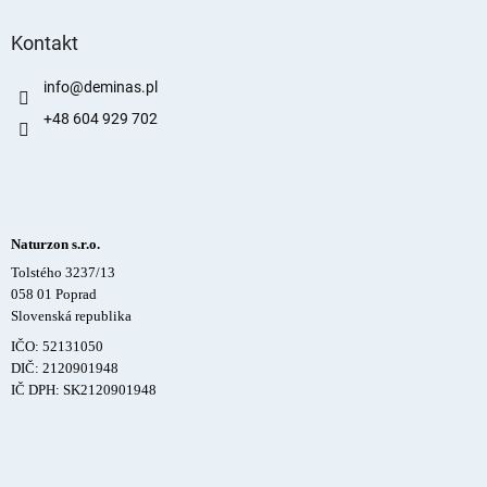
Kontakt
info
@
deminas.pl
+48 604 929 702
Naturzon s.r.o.
Tolstého 3237/13
058 01 Poprad
Slovenská republika
IČO: 52131050
DIČ: 2120901948
IČ DPH: SK2120901948