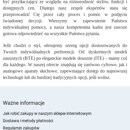
być przytłaczający ze względu na różnorodność stylów, funkcji i
r
o
dostępnych cen. Dlatego nasz zespół ekspertów stara się
l
przeprowadzić Cię przez cały proces i pomóc w podjęciu
k
świadomej decyzji. Wierzymy w zapewnienie Państwu
i
indywidualnej pomocy, a nasza kompetentna kadra jest zawsze
l
gotowa odpowiedzieć na wszystkie Państwa pytania.
i
s
Jeśli chodzi o styl, oferujemy szereg opcji dostosowanych do
t
Twoich indywidualnych preferencji. Od dyskretnych modeli
y
zausznych (BTE) po eleganckie modele douszne (ITE) – mamy coś
dla każdego. W naszej ofercie znajdują się zarówno cyfrowe, jak i
analogowe aparaty słuchowe, zapewniające dostęp do najnowszej
technologii lub do bardziej tradycyjnych opcji, jeśli wolisz.
S
t
Ważne informacje
o
p
Jak robić zakupy w naszym sklepie internetowym
k
Dostawa i metody płatności
a
Regulamin zakupów