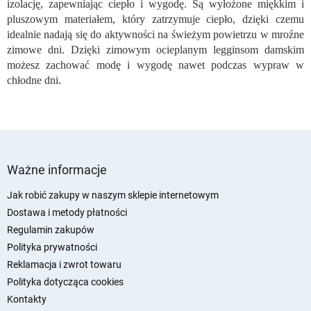
izolację, zapewniając ciepło i wygodę. Są wyłożone miękkim i
pluszowym materiałem, który zatrzymuje ciepło, dzięki czemu
idealnie nadają się do aktywności na świeżym powietrzu w mroźne
zimowe dni. Dzięki zimowym ocieplanym legginsom damskim
możesz zachować modę i wygodę nawet podczas wypraw w
chłodne dni.
S
t
Ważne informacje
o
p
Jak robić zakupy w naszym sklepie internetowym
k
Dostawa i metody płatności
a
Regulamin zakupów
Polityka prywatności
Reklamacja i zwrot towaru
Polityka dotycząca cookies
Kontakty