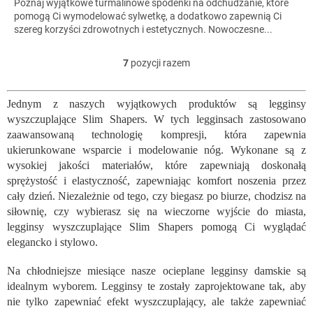
Poznaj wyjątkowe turmalinowe spodenki na odchudzanie, które
pomogą Ci wymodelować sylwetkę, a dodatkowo zapewnią Ci
szereg korzyści zdrowotnych i estetycznych. Nowoczesne...
7
pozycji razem
K
o
n
Jednym z naszych wyjątkowych produktów są legginsy
t
wyszczuplające Slim Shapers. W tych legginsach zastosowano
r
o
zaawansowaną technologię kompresji, która zapewnia
l
ukierunkowane wsparcie i modelowanie nóg. Wykonane są z
k
wysokiej jakości materiałów, które zapewniają doskonałą
i
sprężystość i elastyczność, zapewniając komfort noszenia przez
l
cały dzień. Niezależnie od tego, czy biegasz po biurze, chodzisz na
i
siłownię, czy wybierasz się na wieczorne wyjście do miasta,
s
legginsy wyszczuplające Slim Shapers pomogą Ci wyglądać
t
y
elegancko i stylowo.
Na chłodniejsze miesiące nasze ocieplane legginsy damskie są
idealnym wyborem. Legginsy te zostały zaprojektowane tak, aby
nie tylko zapewniać efekt wyszczuplający, ale także zapewniać