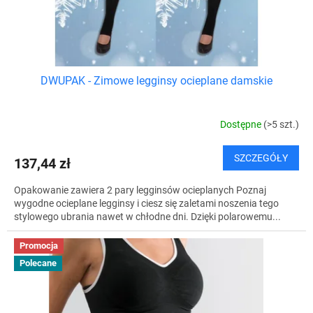
w
k
t
ó
w
DWUPAK - Zimowe legginsy ocieplane damskie
Dostępne
(>5 szt.)
SZCZEGÓŁY
137,44 zł
Opakowanie zawiera 2 pary legginsów ocieplanych Poznaj
wygodne ocieplane legginsy i ciesz się zaletami noszenia tego
stylowego ubrania nawet w chłodne dni. Dzięki polarowemu...
Promocja
Polecane