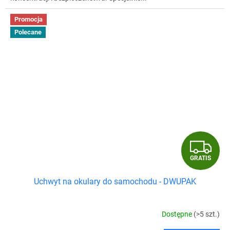
Promocja
Polecane
G
GRATIS
R
Uchwyt na okulary do samochodu - DWUPAK
A
T
Dostępne
(>5 szt.)