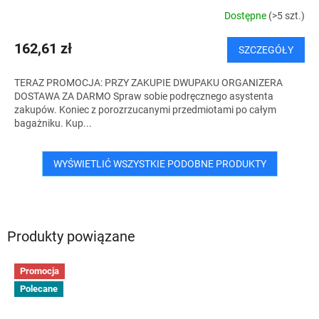
T
Dostępne
(>5 szt.)
I
162,61 zł
SZCZEGÓŁY
S
TERAZ PROMOCJA: PRZY ZAKUPIE DWUPAKU ORGANIZERA
DOSTAWA ZA DARMO Spraw sobie podręcznego asystenta
zakupów. Koniec z porozrzucanymi przedmiotami po całym
bagażniku. Kup...
WYŚWIETLIĆ WSZYSTKIE PODOBNE PRODUKTY
Produkty powiązane
Promocja
Polecane