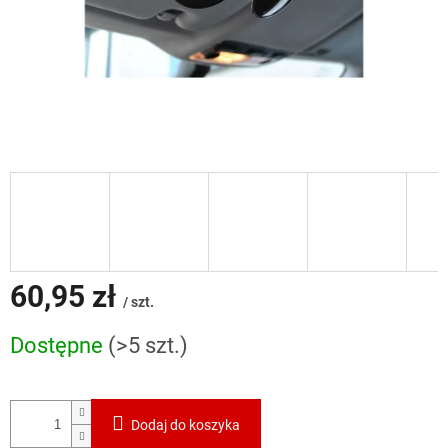
60,95 zł
/ szt.
Cena
Dostępne
(>5 szt.)
jednostkowa:
Dodaj do koszyka