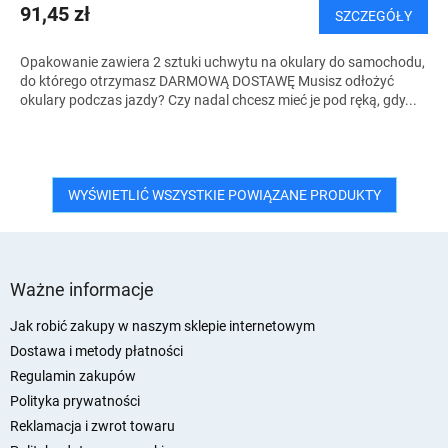
I
91,45 zł
SZCZEGÓŁY
S
Opakowanie zawiera 2 sztuki uchwytu na okulary do samochodu,
do którego otrzymasz DARMOWĄ DOSTAWĘ Musisz odłożyć
okulary podczas jazdy? Czy nadal chcesz mieć je pod ręką, gdy...
WYŚWIETLIĆ WSZYSTKIE POWIĄZANE PRODUKTY
S
t
Ważne informacje
o
p
Jak robić zakupy w naszym sklepie internetowym
k
Dostawa i metody płatności
a
Regulamin zakupów
Polityka prywatności
Reklamacja i zwrot towaru