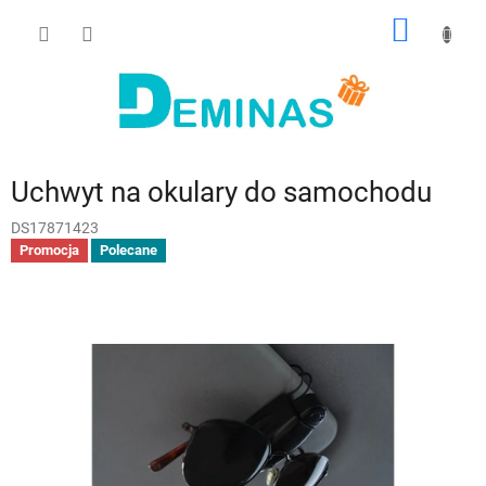
Przejść
KOSZY
do
treści
Uchwyt na okulary do samochodu
DS17871423
Promocja
Polecane