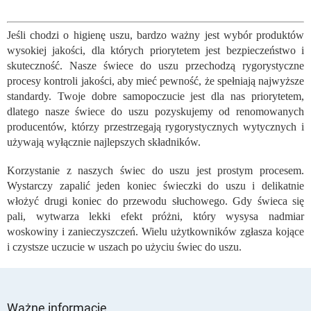
K
o
n
Jeśli chodzi o higienę uszu, bardzo ważny jest wybór produktów
t
wysokiej jakości, dla których priorytetem jest bezpieczeństwo i
r
o
skuteczność. Nasze świece do uszu przechodzą rygorystyczne
l
procesy kontroli jakości, aby mieć pewność, że spełniają najwyższe
k
standardy. Twoje dobre samopoczucie jest dla nas priorytetem,
i
dlatego nasze świece do uszu pozyskujemy od renomowanych
l
producentów, którzy przestrzegają rygorystycznych wytycznych i
i
używają wyłącznie najlepszych składników.
s
t
Korzystanie z naszych świec do uszu jest prostym procesem.
y
Wystarczy zapalić jeden koniec świeczki do uszu i delikatnie
włożyć drugi koniec do przewodu słuchowego. Gdy świeca się
pali, wytwarza lekki efekt próżni, który wysysa nadmiar
woskowiny i zanieczyszczeń. Wielu użytkowników zgłasza kojące
i czystsze uczucie w uszach po użyciu świec do uszu.
S
t
Ważne informacje