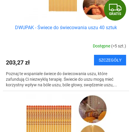
t
G
ó
w
GRATIS
R
DWUPAK - Świece do świecowania uszu 40 sztuk
A
T
Dostępne
(>5 szt.)
I
SZCZEGÓŁY
203,27 zł
S
Poznaj te wspaniałe świece do świecowania uszu, które
zafundują Ci niezwykłą terapię. Świecie do uszu mogą mieć
korzystny wpływ na bóle uszu, bóle głowy, swędzenie uszu,...