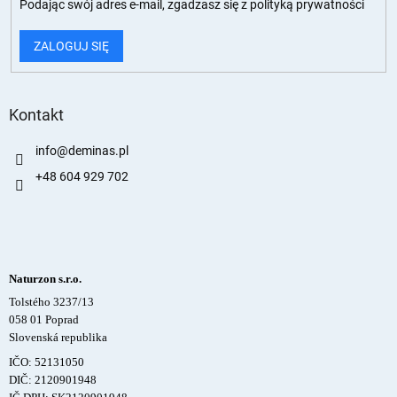
Podając swój adres e-mail, zgadzasz się z
polityką prywatności
ZALOGUJ SIĘ
Kontakt
info
@
deminas.pl
+48 604 929 702
Naturzon s.r.o.
Tolstého 3237/13
058 01 Poprad
Slovenská republika
IČO: 52131050
DIČ: 2120901948