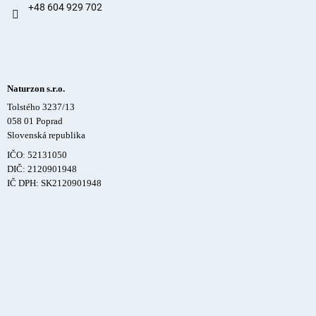
+48 604 929 702
Naturzon s.r.o.
Tolstého 3237/13
058 01 Poprad
Slovenská republika
IČO: 52131050
DIČ: 2120901948
IČ DPH: SK2120901948