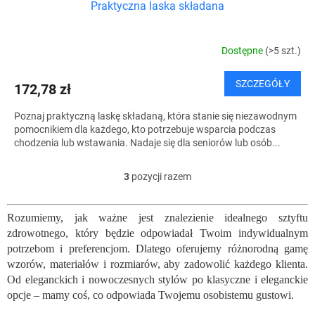
Praktyczna laska składana
Dostępne
(>5 szt.)
SZCZEGÓŁY
172,78 zł
Poznaj praktyczną laskę składaną, która stanie się niezawodnym
pomocnikiem dla każdego, kto potrzebuje wsparcia podczas
chodzenia lub wstawania. Nadaje się dla seniorów lub osób...
3
pozycji razem
K
o
n
Rozumiemy, jak ważne jest znalezienie idealnego sztyftu
t
zdrowotnego, który będzie odpowiadał Twoim indywidualnym
r
o
potrzebom i preferencjom. Dlatego oferujemy różnorodną gamę
l
wzorów, materiałów i rozmiarów, aby zadowolić każdego klienta.
k
Od eleganckich i nowoczesnych stylów po klasyczne i eleganckie
i
opcje – mamy coś, co odpowiada Twojemu osobistemu gustowi.
l