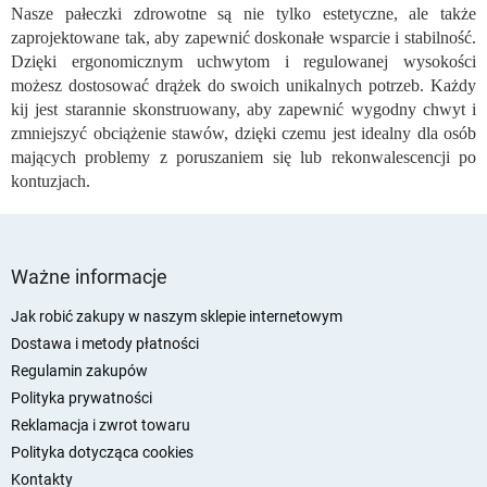
i
Nasze pałeczki zdrowotne są nie tylko estetyczne, ale także
s
zaprojektowane tak, aby zapewnić doskonałe wsparcie i stabilność.
t
Dzięki ergonomicznym uchwytom i regulowanej wysokości
y
możesz dostosować drążek do swoich unikalnych potrzeb. Każdy
kij jest starannie skonstruowany, aby zapewnić wygodny chwyt i
zmniejszyć obciążenie stawów, dzięki czemu jest idealny dla osób
mających problemy z poruszaniem się lub rekonwalescencji po
kontuzjach.
S
t
Ważne informacje
o
p
Jak robić zakupy w naszym sklepie internetowym
k
Dostawa i metody płatności
a
Regulamin zakupów
Polityka prywatności
Reklamacja i zwrot towaru
Polityka dotycząca cookies
Kontakty