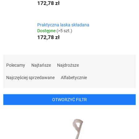
172,78 zł
Praktyczna laska składana
Dostępne
(>5 szt.)
172,78 zł
S
o
Polecamy
Najtańsze
Najdroższe
r
t
Najczęściej sprzedawane
Alfabetycznie
o
w
a
OTWORZYĆ FILTR
n
i
L
e
i
p
s
r
t