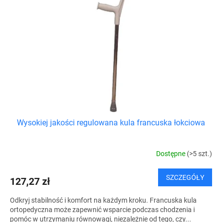
o
a
d
p
u
r
k
o
t
d
ó
u
w
k
t
ó
w
Wysokiej jakości regulowana kula francuska łokciowa
Dostępne
(>5 szt.)
SZCZEGÓŁY
127,27 zł
Odkryj stabilność i komfort na każdym kroku. Francuska kula
ortopedyczna może zapewnić wsparcie podczas chodzenia i
pomóc w utrzymaniu równowagi, niezależnie od tego, czy...