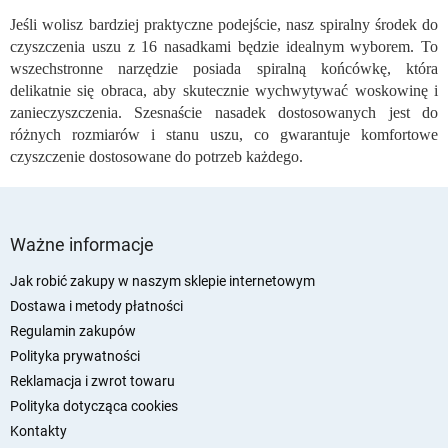
t
Jeśli wolisz bardziej praktyczne podejście, nasz spiralny środek do
y
czyszczenia uszu z 16 nasadkami będzie idealnym wyborem. To
wszechstronne narzędzie posiada spiralną końcówkę, która
delikatnie się obraca, aby skutecznie wychwytywać woskowinę i
zanieczyszczenia. Szesnaście nasadek dostosowanych jest do
różnych rozmiarów i stanu uszu, co gwarantuje komfortowe
czyszczenie dostosowane do potrzeb każdego.
S
t
Ważne informacje
o
p
Jak robić zakupy w naszym sklepie internetowym
k
Dostawa i metody płatności
a
Regulamin zakupów
Polityka prywatności
Reklamacja i zwrot towaru
Polityka dotycząca cookies
Kontakty