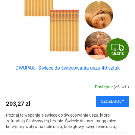
d
p
u
r
k
o
t
d
ó
u
w
k
t
G
ó
w
GRATIS
R
DWUPAK - Świece do świecowania uszu 40 sztuk
A
T
Dostępne
(>5 szt.)
I
SZCZEGÓŁY
203,27 zł
S
Poznaj te wspaniałe świece do świecowania uszu, które
zafundują Ci niezwykłą terapię. Świecie do uszu mogą mieć
korzystny wpływ na bóle uszu, bóle głowy, swędzenie uszu,...