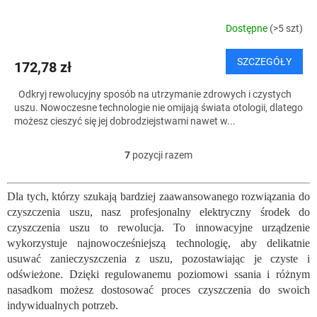
Dostępne
(>5 szt)
SZCZEGÓŁY
172,78 zł
Odkryj rewolucyjny sposób na utrzymanie zdrowych i czystych
uszu. Nowoczesne technologie nie omijają świata otologii, dlatego
możesz cieszyć się jej dobrodziejstwami nawet w...
7
pozycji razem
K
o
n
Dla tych, którzy szukają bardziej zaawansowanego rozwiązania do
t
czyszczenia uszu, nasz profesjonalny elektryczny środek do
r
o
czyszczenia uszu to rewolucja. To innowacyjne urządzenie
l
wykorzystuje najnowocześniejszą technologię, aby delikatnie
k
usuwać zanieczyszczenia z uszu, pozostawiając je czyste i
i
odświeżone. Dzięki regulowanemu poziomowi ssania i różnym
l
nasadkom możesz dostosować proces czyszczenia do swoich
i
indywidualnych potrzeb.
s