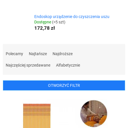
Endoskop urządzenie do czyszczenia uszu
Dostępne
(>5 szt)
172,78 zł
S
o
Polecamy
Najtańsze
Najdroższe
r
t
Najczęściej sprzedawane
Alfabetycznie
o
w
a
OTWORZYĆ FILTR
n
i
L
e
i
p
s
r
t
o
a