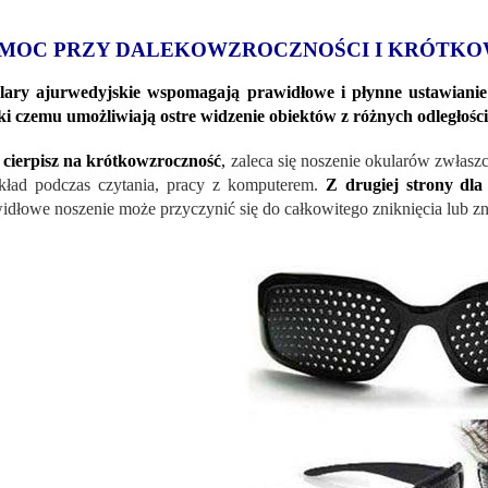
MOC PRZY DALEKOWZROCZNOŚCI I KRÓTK
ary ajurwedyjskie wspomagają prawidłowe i płynne ustawianie os
ki czemu umożliwiają ostre widzenie obiektów z różnych odległości
i cierpisz na krótkowzroczność
,
zaleca się noszenie okularów zwłaszc
kład podczas czytania, pracy z komputerem.
Z drugiej strony dla
idłowe noszenie może przyczynić się do całkowitego zniknięcia lub 