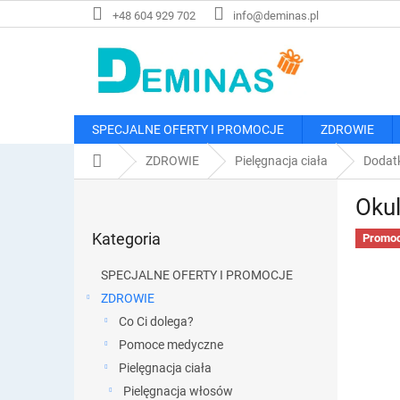
Przejść
+48 604 929 702
info@deminas.pl
do
treści
SPECJALNE OFERTY I PROMOCJE
ZDROWIE
Home
ZDROWIE
Pielęgnacja ciała
Dodatk
P
Okul
a
Pominąć
s
Kategoria
kategorie
Promoc
e
k
SPECJALNE OFERTY I PROMOCJE
b
ZDROWIE
o
Co Ci dolega?
c
z
Pomoce medyczne
n
Pielęgnacja ciała
y
Pielęgnacja włosów