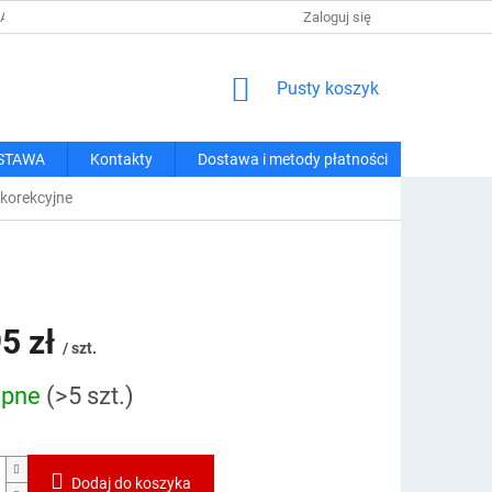
 I METODY PŁATNOŚCI
REGULAMIN ZAKUPÓW
Zaloguj się
POLITYKA PRY
KOSZYK
Pusty koszyk
STAWA
Kontakty
Dostawa i metody płatności
 korekcyjne
5 zł
/ szt.
ępne
(>5 szt.)
owa:
Dodaj do koszyka