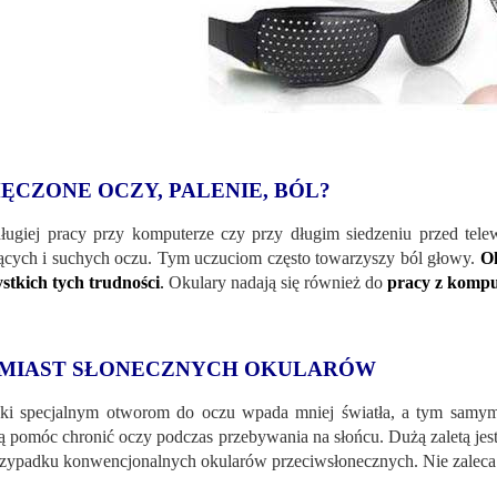
ĘCZONE OCZY, PALENIE, BÓL?
ługiej pracy przy komputerze czy przy długim siedzeniu przed tel
ących i suchych oczu. Tym uczuciom często towarzyszy ból głowy.
Ok
stkich tych trudności
.
Okulary nadają się również do
pracy z komput
MIAST SŁONECZNYCH OKULARÓW
ki specjalnym otworom do oczu wpada mniej światła, a tym samym
 pomóc chronić oczy podczas przebywania na słońcu. Dużą zaletą jest t
zypadku konwencjonalnych okularów przeciwsłonecznych. Nie zaleca s