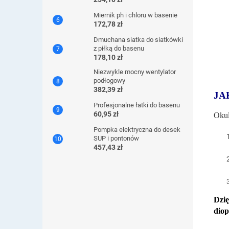
Miernik ph i chloru w basenie
172,78 zł
Dmuchana siatka do siatkówki
z piłką do basenu
178,10 zł
Niezwykle mocny wentylator
podłogowy
382,39 zł
JA
Profesjonalne łatki do basenu
60,95 zł
Okul
Pompka elektryczna do desek
SUP i pontonów
457,43 zł
Dzię
diop