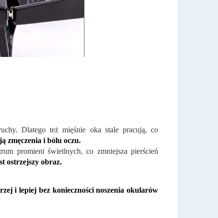
chy. Dlatego też mięśnie oka stale pracują, co
ą zmęczenia i bólu oczu.
um promieni świetlnych, co zmniejsza pierścień
t ostrzejszy obraz.
zej i lepiej bez konieczności noszenia okularów