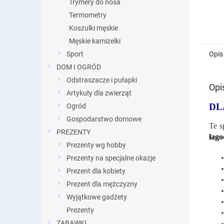
Trymery do nosa
Termometry
Koszulki męskie
Męskie kamizelki
Opis
Sport
DOM I OGRÓD
Odstraszacze i pułapki
Opi
Artykuły dla zwierząt
DL
Ogród
Gospodarstwo domowe
Te s
PREZENTY
łago
Prezenty wg hobby
Prezenty na specjalne okazje
Prezent dla kobiety
Prezent dla mężczyzny
Wyjątkowe gadżety
Prezenty
ZABAWKI