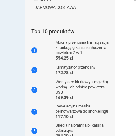
DARMOWA DOSTAWA
Top 10 produktów
Mocna przenośna klimatyzacja
z funkcją grzania i chłodzenia
powietrza 2 w 1
554,25 zł
Klimatyzator przenośny
172,78 zł
Wentylator biurkowy z mgiełką
wodną - chłodnica powietrza
USB
169,39 zł
Rewelacyjna maska ​​
pełnotwarzowa do snorkelingu
117,10 zł
Specjalna bramka piłkarska
odbijająca
254,10 zł