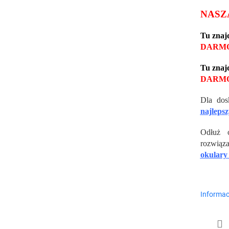
NASZ
Tu znaj
DARMO
Tu znaj
DARMO
Dla dos
najlepsz
Odłuż o
rozwiąz
okulary 
Informac