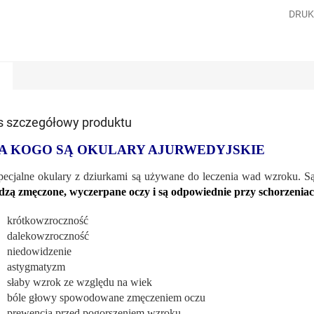
DRUK
s szczegółowy produktu
A KOGO SĄ OKULARY AJURWEDYJSKIE
pecjalne okulary z dziurkami są używane do leczenia wad wzroku. Są
dzą zmęczone, wyczerpane oczy i są odpowiednie przy schorzeniach
krótkowzroczność
dalekowzroczność
niedowidzenie
astygmatyzm
słaby wzrok ze względu na wiek
bóle głowy spowodowane zmęczeniem oczu
prewencja przed pogorszeniem wzroku