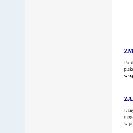
ZM
Po d
piek
wszy
ZA
Dzię
mogą
w pr