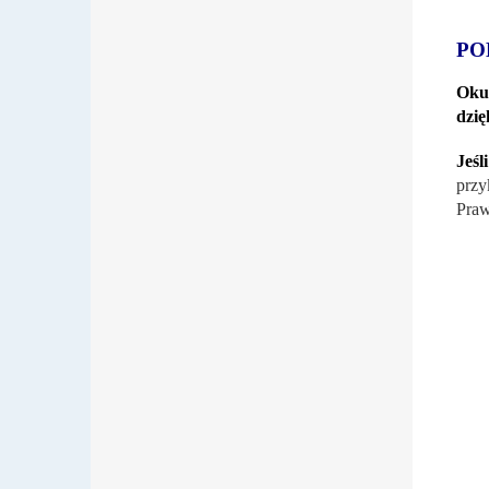
PO
Okul
dzię
Jeśl
przy
Praw