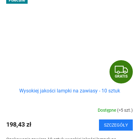
Polecane
G
GRATIS
R
Wysokiej jakości lampki na zawiasy - 10 sztuk
A
T
Dostępne
(>5 szt.)
I
198,43 zł
SZCZEGÓŁY
S