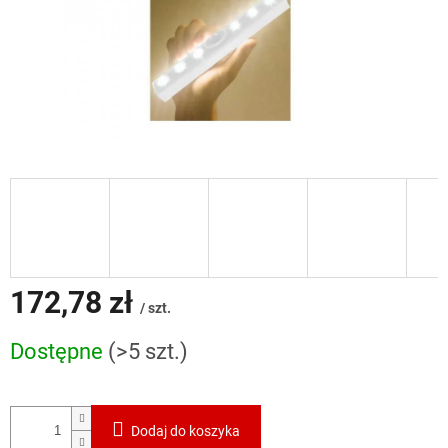
172,78 zł
/ szt.
Cena
Dostępne
(>5 szt.)
jednostkowa:
Dodaj do koszyka