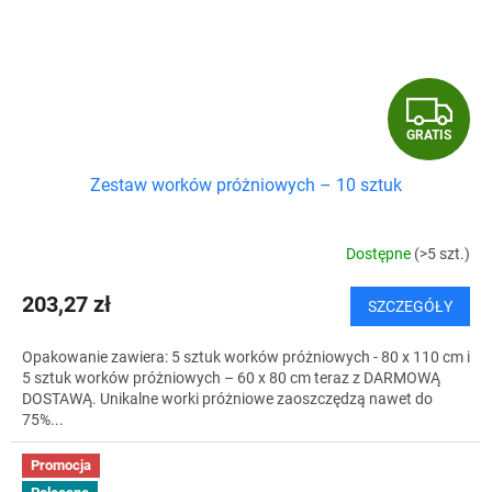
G
GRATIS
R
Zestaw worków próżniowych – 10 sztuk
A
T
Dostępne
(>5 szt.)
I
203,27 zł
SZCZEGÓŁY
S
Opakowanie zawiera: 5 sztuk worków próżniowych - 80 x 110 cm i
5 sztuk worków próżniowych – 60 x 80 cm teraz z DARMOWĄ
DOSTAWĄ. Unikalne worki próżniowe zaoszczędzą nawet do
75%...
Promocja