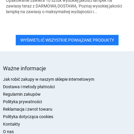
Opakowanie zawiera 10 sztuk wysokiej jakości lampek na
zawiasy teraz z DARMOWĄ DOSTAWĄ. Poznaj wysokiej jakości
lampkę na zawiasy o maksymalnej wydajności i...
WYŚWIETLIĆ WSZYSTKIE POWIĄZANE PRODUKTY
S
t
Ważne informacje
o
p
Jak robić zakupy w naszym sklepie internetowym
k
Dostawa i metody płatności
a
Regulamin zakupów
Polityka prywatności
Reklamacja i zwrot towaru
Polityka dotycząca cookies
Kontakty
O nas