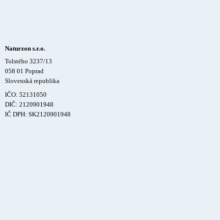
Naturzon s.r.o.
Tolstého 3237/13
058 01 Poprad
Slovenská republika
IČO: 52131050
DIČ: 2120901948
IČ DPH: SK2120901948