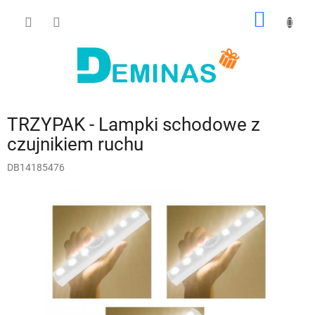
Przejść
KOSZY
do
treści
TRZYPAK - Lampki schodowe z
czujnikiem ruchu
DB14185476