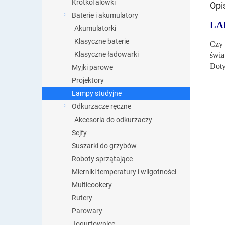
Krótkofalówki
Opi
Baterie i akumulatory
LA
Akumulatorki
Klasyczne baterie
Czy 
Klasyczne ładowarki
świa
Doty
Myjki parowe
Projektory
Lampy studyjne
Odkurzacze ręczne
Akcesoria do odkurzaczy
Sejfy
Suszarki do grzybów
Roboty sprzątające
Mierniki temperatury i wilgotności
Multicookery
Rutery
Parowary
Jogurtownice