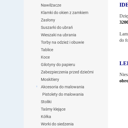
ID
Nawilżacze
Klamki do okien z zamkiem
Dzię
Zasłony
3200
Suszarki do ubrań
Lamp
Wieszaki na ubrania
do f
Torby na odzież i obuwie
Tablice
Koce
LE
Gilotyny do papieru
Zabezpieczenia przed dziećmi
Nies
Moskitiery
obro
Akcesoria do malowania
Pistolety do malowania
Stoliki
Taśmy klejące
Kółka
Worki do siedzenia