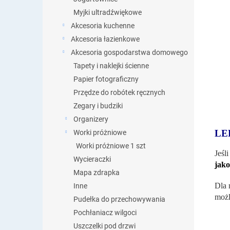
Myjki ultradźwiękowe
Akcesoria kuchenne
Akcesoria łazienkowe
Akcesoria gospodarstwa domowego
Tapety i naklejki ścienne
Papier fotograficzny
Przędze do robótek ręcznych
Zegary i budziki
Organizery
LE
Worki próżniowe
Worki próżniowe 1 szt
Jeśl
Wycieraczki
jako
Mapa zdrapka
Dla 
Inne
możl
Pudełka do przechowywania
Pochłaniacz wilgoci
Uszczelki pod drzwi