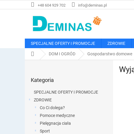
Przejść
+48 604 929 702
info@deminas.pl
do
treści
SPECJALNE OFERTY I PROMOCJE
ZDROWIE
Home
DOM I OGRÓD
Gospodarstwo domowe
P
Wyj
a
Pominąć
s
Kategoria
kategorie
e
k
SPECJALNE OFERTY I PROMOCJE
b
ZDROWIE
o
Co Ci dolega?
c
z
Pomoce medyczne
n
Pielęgnacja ciała
y
Sport