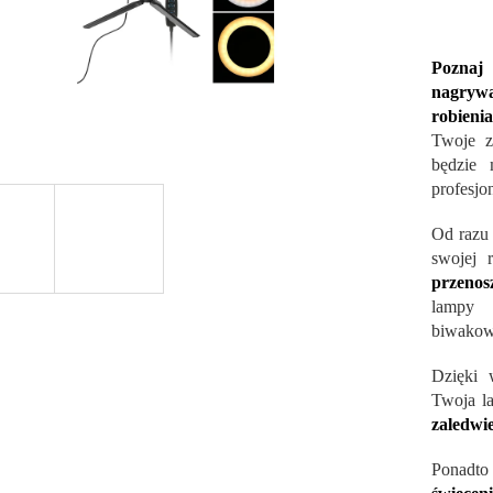
Poznaj
nagrywan
robienia
Twoje zd
będzie 
profesjon
Od razu 
swojej 
przenos
lampy 
biwakowa
Dzięki 
Twoja l
zaledwi
Ponadto