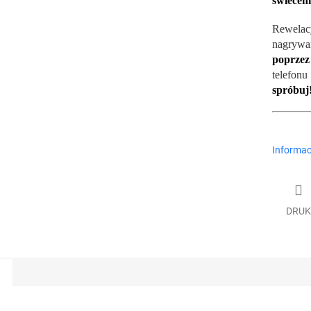
świeceni
Rewelac
nagryw
poprzez
telefon
spróbuj
Informac
DRUK