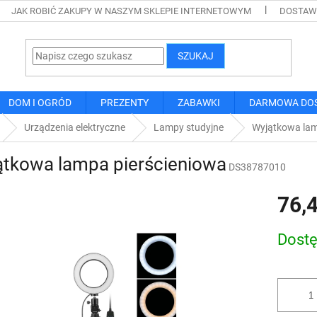
JAK ROBIĆ ZAKUPY W NASZYM SKLEPIE INTERNETOWYM
DOSTAWA
SZUKAJ
DOM I OGRÓD
PREZENTY
ZABAWKI
DARMOWA DO
Urządzenia elektryczne
Lampy studyjne
Wyjątkowa lam
ątkowa lampa pierścieniowa
DS38787010
76,4
Cena
Dost
jednostk