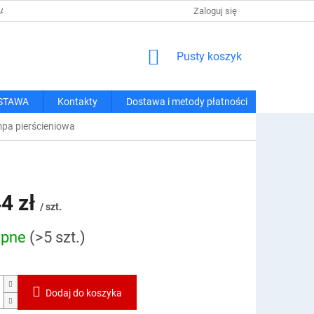
 I METODY PŁATNOŚCI
REGULAMIN ZAKUPÓW
Zaloguj się
POLITYKA PRY
KOSZYK
Pusty koszyk
STAWA
Kontakty
Dostawa i metody płatności
pa pierścieniowa
4 zł
/ szt.
ępne
(>5 szt.)
owa:
Dodaj do koszyka