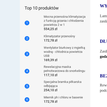
WY
Top 10 produktów
Lam
Mocna przenośna klimatyzacja
z funkcją grzania i chłodzenia
zasi
powietrza 2 w 1
554,25 zł
Klimatyzator przenośny
172,78 zł
DŁ
Wentylator biurkowy z mgiełką
Zasi
wodną - chłodnica powietrza
USB
godz
169,39 zł
Rewelacyjna maska ​​
pełnotwarzowa do snorkelingu
117,10 zł
BE
Specjalna bramka piłkarska
Rewe
odbijająca
254,10 zł
pod
Miernik ph i chloru w basenie
172,78 zł