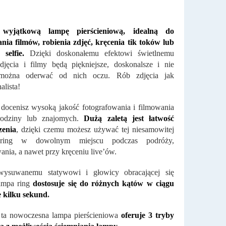
 wyjątkową lampę pierścieniową, idealną do
ia filmów, robienia zdjęć, kręcenia tik toków lub
 selfie.
Dzięki doskonałemu efektowi świetlnemu
jęcia i filmy będą piękniejsze, doskonalsze i nie
można oderwać od nich oczu. Rób zdjęcia jak
alista!
docenisz wysoką jakość fotografowania i filmowania
rodziny lub znajomych.
Dużą zaletą jest łatwość
zenia
, dzięki czemu możesz używać tej niesamowitej
ring w dowolnym miejscu podczas podróży,
nia, a nawet przy kręceniu live’ów.
wysuwanemu statywowi i głowicy obracającej się
ampa ring
dostosuje się do różnych kątów w ciągu
e kilku sekund
.
 ta nowoczesna lampa pierścieniowa
oferuje 3 tryby