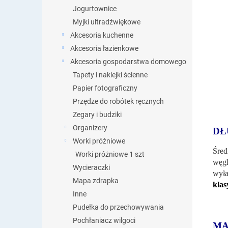
Jogurtownice
Myjki ultradźwiękowe
Akcesoria kuchenne
Akcesoria łazienkowe
Akcesoria gospodarstwa domowego
Tapety i naklejki ścienne
Papier fotograficzny
Przędze do robótek ręcznych
Zegary i budziki
Organizery
DŁ
Worki próżniowe
Śred
Worki próżniowe 1 szt
węgl
Wycieraczki
wył
Mapa zdrapka
klas
Inne
Pudełka do przechowywania
Pochłaniacz wilgoci
MA