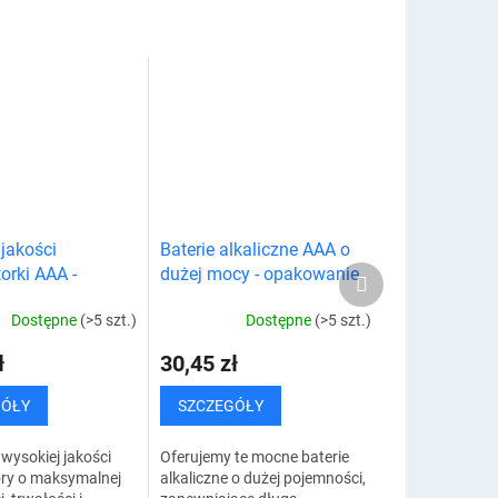
Są...
jakości
Baterie alkaliczne AAA o
Produkt
orki AAA -
dużej mocy - opakowanie
następny
ie 4 sztuk
4 sztuki
Dostępne
(>5 szt.)
Dostępne
(>5 szt.)
ł
30,45 zł
GÓŁY
SZCZEGÓŁY
wysokiej jakości
Oferujemy te mocne baterie
ry o maksymalnej
alkaliczne o dużej pojemności,