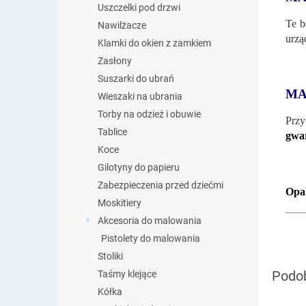
Uszczelki pod drzwi
Te b
Nawilżacze
urzą
Klamki do okien z zamkiem
Zasłony
Suszarki do ubrań
MA
Wieszaki na ubrania
Torby na odzież i obuwie
Przy
Tablice
gwar
Koce
Gilotyny do papieru
Zabezpieczenia przed dziećmi
Opak
Moskitiery
Akcesoria do malowania
Pistolety do malowania
Stoliki
Taśmy klejące
Kółka