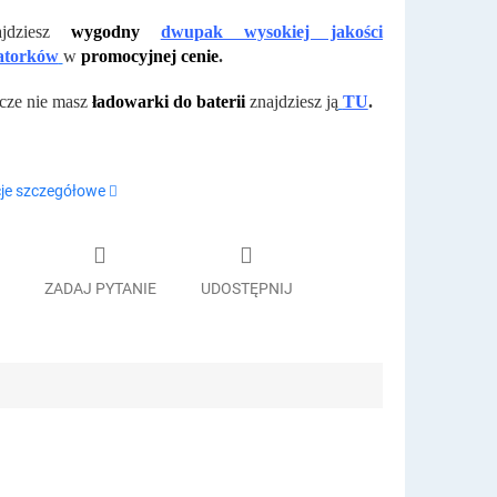
dziesz
wygodny
dwupak wysokiej jakości
atorków
w
promocyjnej cenie
.
zcze nie masz
ładowarki do baterii
znajdziesz ją
TU
.
je szczegółowe
ZADAJ PYTANIE
UDOSTĘPNIJ