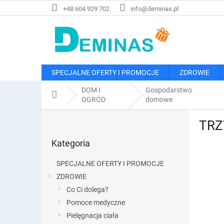
Przejść
+48 604 929 702
info@deminas.pl
do
treści
SPECJALNE OFERTY I PROMOCJE
ZDROWIE
DOM I
Gospodarstwo
Home
OGRÓD
domowe
P
TRZY
a
Pominąć
s
Kategoria
kategorie
e
k
SPECJALNE OFERTY I PROMOCJE
b
ZDROWIE
o
Co Ci dolega?
c
z
Pomoce medyczne
n
Pielęgnacja ciała