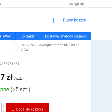
 I METODY PŁATNOŚCI
REGULAMIN ZAKUPÓW
Zaloguj się
POLITYKA PRY
KOSZYK
Pusty koszyk
STAWA
Kontakty
Dostawa i metody płatności
TRZYPAK - Wydajne baterie alkaliczne
AG3
DA53751661
7 zł
/ szt.
ępne
(>5 szt.)
owa:
Dodaj do koszyka