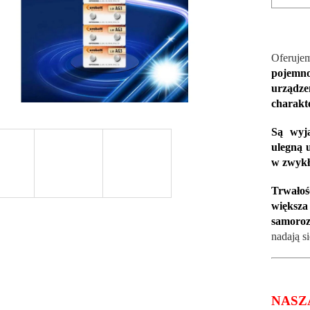
Oferuj
pojemno
urządze
charakt
Są wyją
ulegną 
w zwykł
Trwałoś
więks
samoroz
nadają s
NASZ