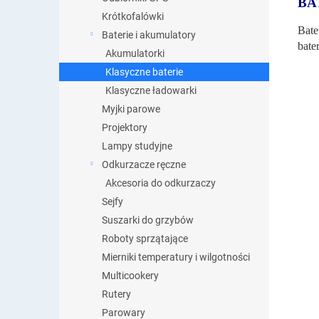
BA
Krótkofalówki
Bate
Baterie i akumulatory
bater
Akumulatorki
Klasyczne baterie
Klasyczne ładowarki
Myjki parowe
Projektory
Lampy studyjne
Odkurzacze ręczne
Akcesoria do odkurzaczy
Sejfy
Suszarki do grzybów
Roboty sprzątające
Mierniki temperatury i wilgotności
Multicookery
Rutery
Parowary