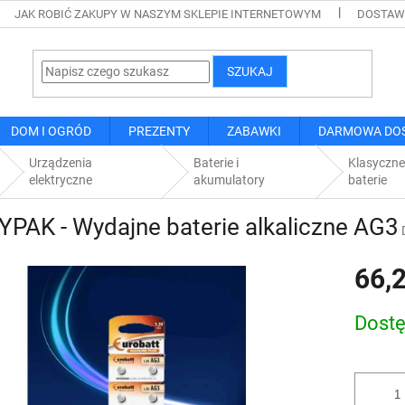
JAK ROBIĆ ZAKUPY W NASZYM SKLEPIE INTERNETOWYM
DOSTAWA
SZUKAJ
DOM I OGRÓD
PREZENTY
ZABAWKI
DARMOWA DO
Urządzenia
Baterie i
Klasyczne
elektryczne
akumulatory
baterie
PAK - Wydajne baterie alkaliczne AG3
66,2
Cena
Dost
jednostk