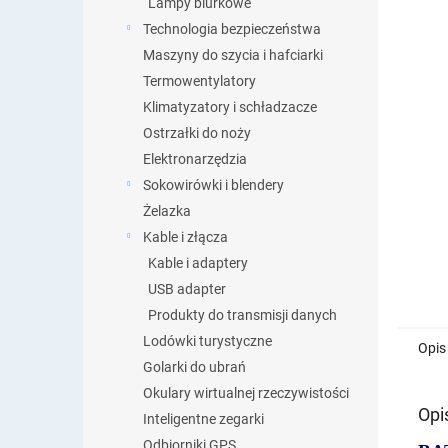
Lampy biurkowe
Technologia bezpieczeństwa
Maszyny do szycia i hafciarki
Termowentylatory
Klimatyzatory i schładzacze
Ostrzałki do noży
Elektronarzędzia
Sokowirówki i blendery
Żelazka
Kable i złącza
Kable i adaptery
USB adapter
Produkty do transmisji danych
Lodówki turystyczne
Opis
Golarki do ubrań
Okulary wirtualnej rzeczywistości
Opi
Inteligentne zegarki
Odbiorniki GPS