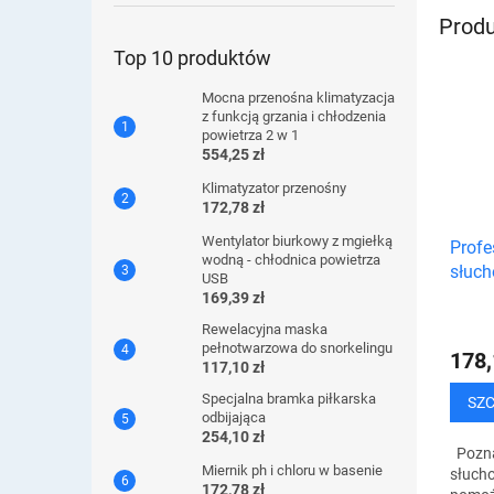
najnow
Produ
Top 10 produktów
Mocna przenośna klimatyzacja
z funkcją grzania i chłodzenia
powietrza 2 w 1
554,25 zł
Klimatyzator przenośny
172,78 zł
Wentylator biurkowy z mgiełką
Profe
wodną - chłodnica powietrza
słuc
USB
169,39 zł
Rewelacyjna maska ​​
pełnotwarzowa do snorkelingu
178,
117,10 zł
Specjalna bramka piłkarska
SZ
odbijająca
254,10 zł
Pozna
Miernik ph i chloru w basenie
słucho
172,78 zł