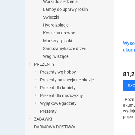
Worki do siedzenia
Lampy do uprawy roślin
Świeczki
Hydroizolacje
Kosze na drewno
Markery i pisaki
Wysok
Samozamykacze drzwi
akumu
opako
Wagi wiszące
PREZENTY
Prezenty wg hobby
81,2
Prezenty na specjalne okazje
SZ
Prezent dla kobiety
Prezent dla mężczyzny
Poznaj
Wyjątkowe gadżety
akumu
wydajn
Prezenty
pojem
ZABAWKI
bezpr
DARMOWA DOSTAWA
dowol
elektr