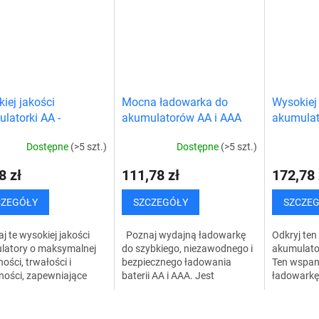
iej jakości
Mocna ładowarka do
Wysokiej 
latorki AA -
akumulatorów AA i AAA
akumulat
wanie 4 sztuk
- 4 x AA 
Dostępne
(>5 szt.)
Dostępne
(>5 szt.)
8 zł
111,78 zł
172,78 
CZEGÓŁY
SZCZEGÓŁY
SZCZE
 te wysokiej jakości
Poznaj wydajną ładowarkę
Odkryj te
latory o maksymalnej
do szybkiego, niezawodnego i
akumulato
ości, trwałości i
bezpiecznego ładowania
Ten wspan
ności, zapewniające
baterii AA i AAA. Jest
ładowarkę, 
oblemową pracę
kompaktowa, ładuje do 4
można wyg
nego sprzętu
akumulatorów na raz i ma
akumulator
ycznego. Dzięki
diody LED, które...
akumulator