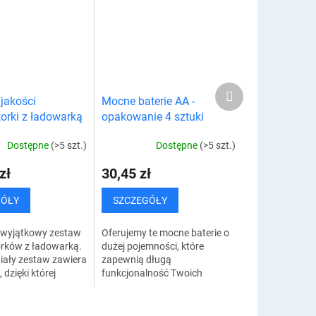
Produkt
jakości
Mocne baterie AA -
następny
orki z ładowarką
opakowanie 4 sztuki
i 4 x AAA
Dostępne
(>5 szt.)
Dostępne
(>5 szt.)
zł
30,45 zł
GÓŁY
SZCZEGÓŁY
n wyjątkowy zestaw
Oferujemy te mocne baterie o
rków z ładowarką.
dużej pojemności, które
iały zestaw zawiera
zapewnią długą
dzięki której
funkcjonalność Twoich
odnie ładować 4
urządzeń. Te wyjątkowo
y AA i 4
trwałe baterie charakteryzują
y AAA. Baterie...
się zwiększoną wydajnością.