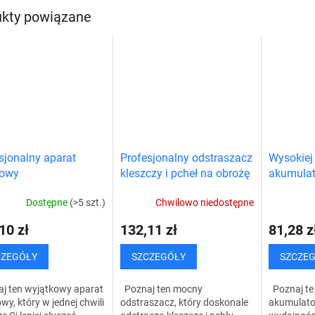
szej...
kty powiązane
sjonalny aparat
Profesjonalny odstraszacz
Wysokiej 
howy
kleszczy i pcheł na obrożę
akumulat
dla psa i kota
opakowan
Dostępne
(>5 szt.)
Chwilowo niedostępne
10 zł
132,11 zł
81,28 z
CZEGÓŁY
SZCZEGÓŁY
SZCZE
j ten wyjątkowy aparat
Poznaj ten mocny
Poznaj te 
wy, który w jednej chwili
odstraszacz, który doskonale
akumulato