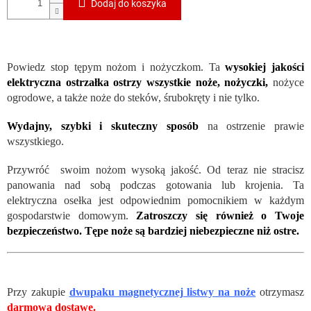
Dodaj do koszyka
Powiedz stop tępym nożom i nożyczkom. Ta
wysokiej jakości
elektryczna ostrzałka ostrzy wszystkie noże, nożyczki,
nożyce
ogrodowe, a także noże do steków, śrubokręty i nie tylko.
Wydajny, szybki i skuteczny sposób
na ostrzenie prawie
wszystkiego.
Przywróć swoim nożom wysoką jakość. Od teraz nie stracisz
panowania nad sobą podczas gotowania lub krojenia. Ta
elektryczna osełka jest odpowiednim pomocnikiem w każdym
gospodarstwie domowym.
Zatroszczy się również o Twoje
bezpieczeństwo. Tępe noże są bardziej niebezpieczne niż ostre.
Przy zakupie
dwupaku magnetycznej listwy na noże
otrzymasz
darmową dostawę.