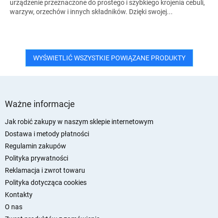
urządzenie przeznaczone do prostego i szybkiego krojenia cebuli,
warzyw, orzechów i innych składników. Dzięki swojej...
WYŚWIETLIĆ WSZYSTKIE POWIĄZANE PRODUKTY
S
t
Ważne informacje
o
p
Jak robić zakupy w naszym sklepie internetowym
k
Dostawa i metody płatności
a
Regulamin zakupów
Polityka prywatności
Reklamacja i zwrot towaru
Polityka dotycząca cookies
Kontakty
O nas