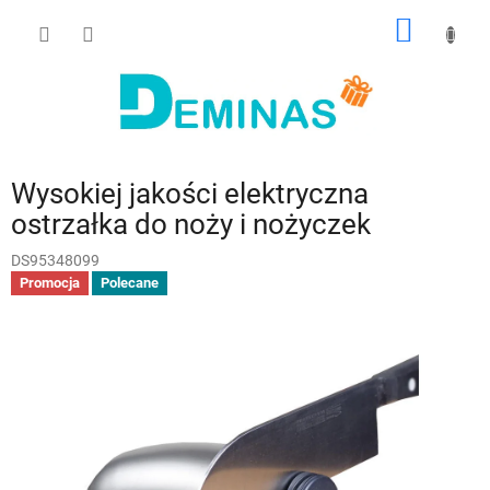
Przejść
KOSZY
do
treści
Wysokiej jakości elektryczna
ostrzałka do noży i nożyczek
DS95348099
Promocja
Polecane