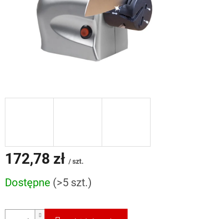
172,78 zł
/ szt.
Cena
Dostępne
(>5 szt.)
jednostkowa: