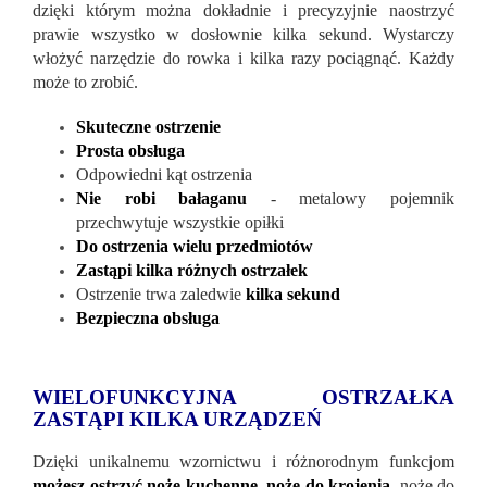
dzięki którym można dokładnie i precyzyjnie naostrzyć
prawie wszystko w dosłownie kilka sekund. Wystarczy
włożyć narzędzie do rowka i kilka razy pociągnąć. Każdy
może to zrobić.
Skuteczne ostrzenie
Prosta obsługa
Odpowiedni kąt ostrzenia
Nie robi bałaganu
- metalowy pojemnik
przechwytuje wszystkie opiłki
Do ostrzenia wielu przedmiotów
Zastąpi kilka różnych ostrzałek
Ostrzenie trwa zaledwie
kilka sekund
Bezpieczna obsługa
WIELOFUNKCYJNA OSTRZAŁKA
ZASTĄPI KILKA URZĄDZEŃ
Dzięki unikalnemu wzornictwu i różnorodnym funkcjom
możesz ostrzyć noże kuchenne, noże do krojenia
,
noże do