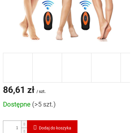
86,61 zł
/ szt.
Cena
Dostępne
(>5 szt.)
jednostkowa:
Dodaj do koszyka