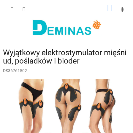
Przejść
KOSZY
do
treści
Wyjątkowy elektrostymulator mięśni
ud, pośladków i bioder
DS36761502