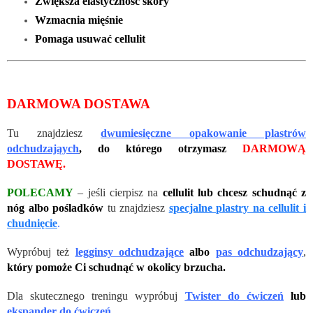
Zwiększa elastyczność skóry
Wzmacnia mięśnie
Pomaga usuwać cellulit
DARMOWA DOSTAWA
Tu znajdziesz
dwumiesięczne opakowanie plastrów
odchudzająych
,
do którego otrzymasz
DARMOWĄ
DOSTAWĘ.
POLECAMY
– jeśli cierpisz na
cellulit lub chcesz schudnąć z
nóg albo pośladków
tu znajdziesz
specjalne plastry na cellulit i
chudnięcie
.
Wypróbuj też
legginsy odchudzające
albo
pas odchudzający
,
który pomoże Ci schudnąć w okolicy brzucha.
Dla skutecznego treningu wypróbuj
Twister do ćwiczeń
lub
ekspander do ćwiczeń.