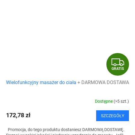
G
GRATIS
R
Wielofunkcyjny masażer do ciała
+ DARMOWA DOSTAWA
A
T
Dostępne
(>5 szt.)
I
172,78 zł
SZCZEGÓŁY
S
Promocja, do tego produktu dostaniesz DARMOWĄ DOSTAWĘ.