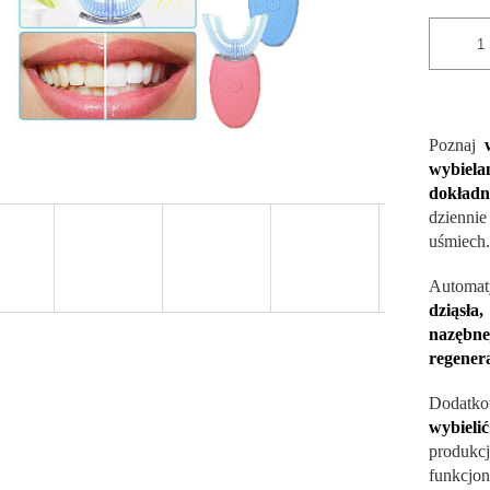
Poznaj
wybiela
dokładn
dziennie
uśmiech.
Automat
dziąsła
nazębnej
regenera
Dodatk
wybieli
produkcj
funkcjon