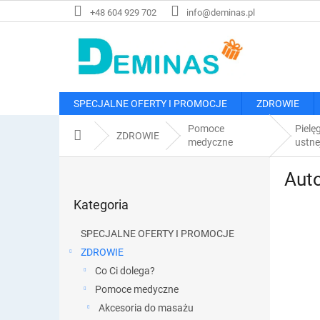
Przejść
+48 604 929 702
info@deminas.pl
do
treści
SPECJALNE OFERTY I PROMOCJE
ZDROWIE
Pomoce
Pielę
Home
ZDROWIE
medyczne
ustne
P
Auto
a
Pominąć
s
Kategoria
kategorie
e
k
SPECJALNE OFERTY I PROMOCJE
b
ZDROWIE
o
Co Ci dolega?
c
z
Pomoce medyczne
n
Akcesoria do masażu