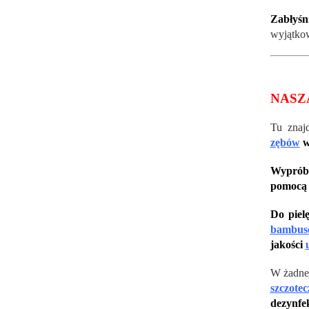
Zabłyśn
wyjątkow
NASZ
Tu znaj
zębów
w
Wypróbu
pomocą
Do piel
bambus
jakości
W żadne
szczote
dezynfek