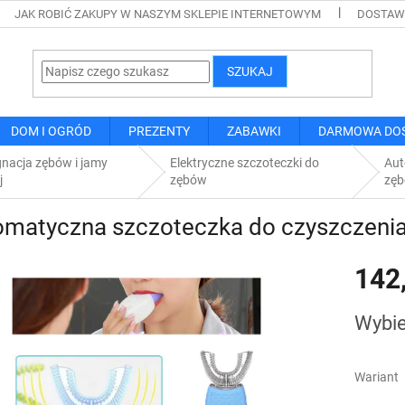
JAK ROBIĆ ZAKUPY W NASZYM SKLEPIE INTERNETOWYM
DOSTAWA
SZUKAJ
DOM I OGRÓD
PREZENTY
ZABAWKI
DARMOWA DO
gnacja zębów i jamy
Elektryczne szczoteczki do
Aut
j
zębów
zę
matyczna szczoteczka do czyszczenia
142
Cena
Wybie
jednostk
Wariant