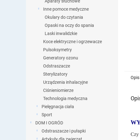
Aparaty słuchowe
Inne pomoce medyczne
Okulary do czytania
Opaski na oczy do spania
Laski inwalidzkie
Koce elektryczne i ogrzewacze
Pulsoksymetry
Generatory ozonu
Odstraszacze
Sterylizatory
Opis
Urządzenia inhalacyjne
Ciśnieniomierze
Opi
Technologia medyczna
Pielęgnacja ciała
Sport
WY
DOM I OGRÓD
Odstraszacze i pułapki
Czy 
Artykuły dla zwierząt