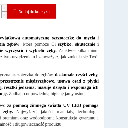
Dodaj do koszyka
wyjątkową automatyczną szczoteczkę do mycia i
nia zębów
,
która pomoże Ci
szybko, skutecznie i
ie wyczyścić i wybielić zęby.
Zaledwie kilka minut
 z tym urządzeniem i zauważysz, jak zmienia się Twój
yczna szczoteczka do zębów
doskonale czyści zęby,
, przestrzenie międzyzębowe, usuwa osad z płytki
, resztki jedzenia, masuje dziąsła i wspomaga ich
cję.
Zadbaj o odpowiednią higienę jamy ustnej.
owo
za pomocą zimnego światła UV LED pomaga
ć zęby.
Najwyższej jakości materiały, technologia
i premium oraz wodoodporna konstrukcja gwarantują
alność i długowieczność produktu.