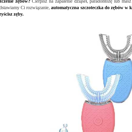
szczenie zębów?
Cierpisz na zapalenie dziąseł, paradontozę lub mas
dstawiamy Ci rozwiązanie,
automatyczna szczoteczka do zębów w ksz
yścisz zęby.