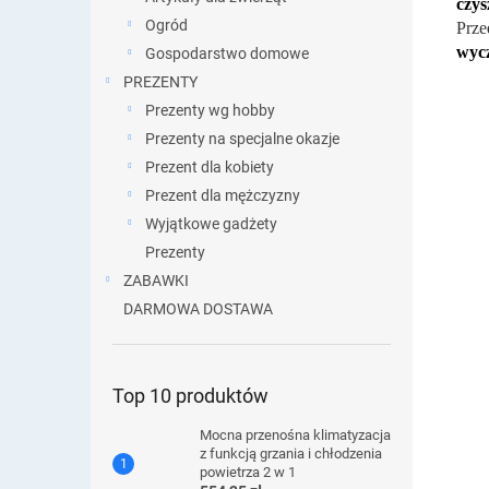
czy
Ogród
Prze
wycz
Gospodarstwo domowe
PREZENTY
Prezenty wg hobby
Prezenty na specjalne okazje
Prezent dla kobiety
Prezent dla mężczyzny
Wyjątkowe gadżety
Prezenty
ZABAWKI
DARMOWA DOSTAWA
Top 10 produktów
Mocna przenośna klimatyzacja
z funkcją grzania i chłodzenia
powietrza 2 w 1