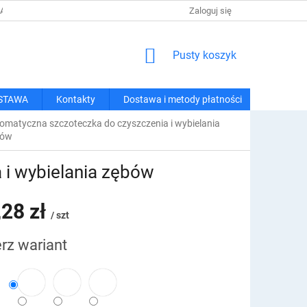
 I METODY PŁATNOŚCI
REGULAMIN ZAKUPÓW
Zaloguj się
POLITYKA PRY
KOSZYK
Pusty koszyk
STAWA
Kontakty
Dostawa i metody płatności
omatyczna szczoteczka do czyszczenia i wybielania
bów
 i wybielania zębów
,28 zł
/ szt
rz wariant
owa: