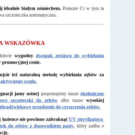
ij idealnie białym uśmiechem.
Pomoże Ci w tym ta
a szczoteczka automatyczna.
A WSKAZÓWKA
dziecie
wygodny
dwupak zestawu do wybielania
 promocyjnej cenie.
jcie też naturalną metodę wybielania zębów za
aktywnego węgla
.
ęgnacji jamy ustnej
proponujemy nasze
ekologiczne
owe szczoteczki do zębów
albo nasze
wysokiej
ultradźwiękowe urządzenie do czyszczenia zębów
.
j
łazience nie powinno zabraknąć
UV sterylizatora
czek do zębów z dozownikiem pasty
,
który zadba o
cję.