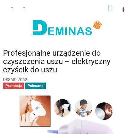
Przejść
KOSZY
do
treści
Profesjonalne urządzenie do
czyszczenia uszu – elektryczny
czyścik do uszu
DS86827062
Promocja
Polecane