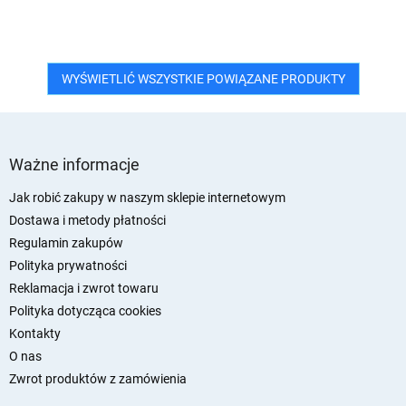
WYŚWIETLIĆ WSZYSTKIE POWIĄZANE PRODUKTY
S
t
Ważne informacje
o
p
Jak robić zakupy w naszym sklepie internetowym
k
Dostawa i metody płatności
a
Regulamin zakupów
Polityka prywatności
Reklamacja i zwrot towaru
Polityka dotycząca cookies
Kontakty
O nas
Zwrot produktów z zamówienia