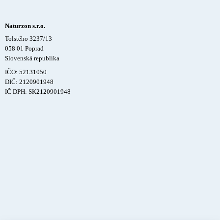
Naturzon s.r.o.
Tolstého 3237/13
058 01 Poprad
Slovenská republika
IČO: 52131050
DIČ: 2120901948
IČ DPH: SK2120901948