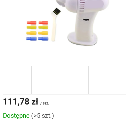
111,78 zł
/ szt.
Cena
Dostępne
(>5 szt.)
jednostkowa: