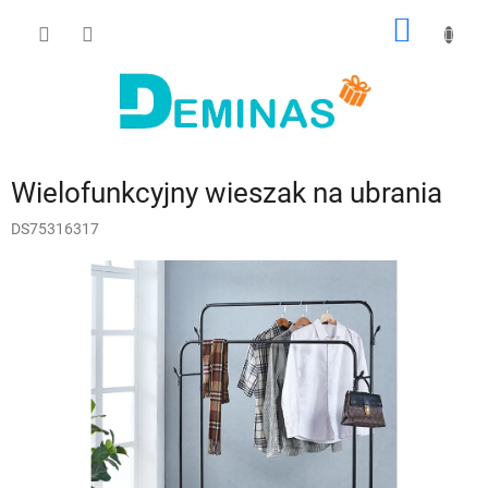
Przejść
KOSZY
do
treści
Wielofunkcyjny wieszak na ubrania
DS75316317