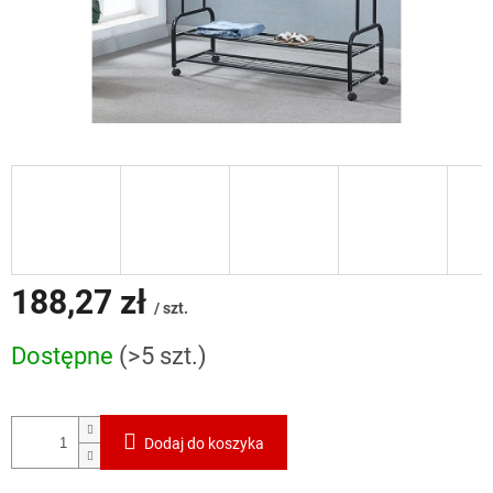
188,27 zł
/ szt.
Cena
Dostępne
(>5 szt.)
jednostkowa:
Dodaj do koszyka