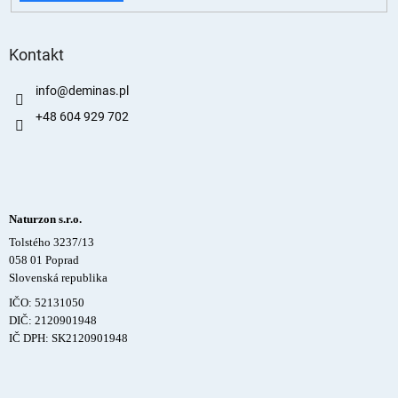
Kontakt
info
@
deminas.pl
+48 604 929 702
Naturzon s.r.o.
Tolstého 3237/13
058 01 Poprad
Slovenská republika
IČO: 52131050
DIČ: 2120901948
IČ DPH: SK2120901948