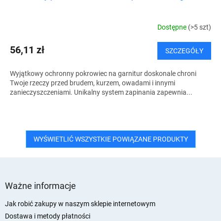
Dostępne
(>5 szt)
56,11 zł
SZCZEGÓŁY
Wyjątkowy ochronny pokrowiec na garnitur doskonale chroni
Twoje rzeczy przed brudem, kurzem, owadami i innymi
zanieczyszczeniami. Unikalny system zapinania zapewnia...
WYŚWIETLIĆ WSZYSTKIE POWIĄZANE PRODUKTY
S
t
Ważne informacje
o
p
Jak robić zakupy w naszym sklepie internetowym
k
Dostawa i metody płatności