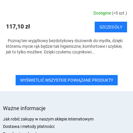
Dostępne
(>5 szt.)
117,10 zł
SZCZEGÓŁY
Poznaj ten wyjątkowy bezdotykowy dozownik do mydła, dzięki
któremu mycie rąk będzie tak higieniczne, komfortowe i szybkie,
jak to tylko możliwe. Dzięki czułemu czujnikowi...
WYŚWIETLIĆ WSZYSTKIE POWIĄZANE PRODUKTY
S
t
Ważne informacje
o
p
Jak robić zakupy w naszym sklepie internetowym
k
Dostawa i metody płatności
a