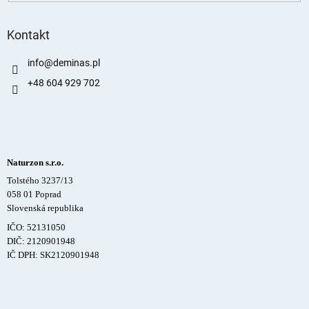
Kontakt
info
@
deminas.pl
+48 604 929 702
Naturzon s.r.o.
Tolstého 3237/13
058 01 Poprad
Slovenská republika
IČO: 52131050
DIČ: 2120901948
IČ DPH: SK2120901948