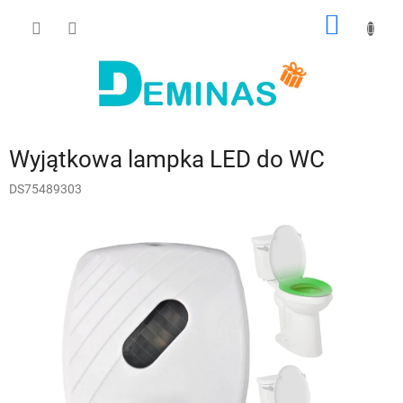
Przejść
KOSZY
do
treści
Wyjątkowa lampka LED do WC
DS75489303