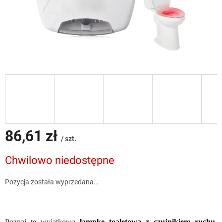
86,61 zł
/ szt.
Cena
Chwilowo niedostępne
jednostkowa:
Pozycja została wyprzedana…
Poznaj tę wyjątkową
lampkę toaletową z czujnikiem ruchu,