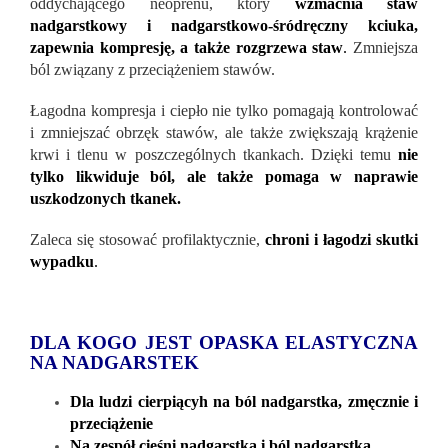
oddychającego neoprenu, który
wzmacnia staw
nadgarstkowy i nadgarstkowo-śródręczny kciuka,
zapewnia kompresję, a także rozgrzewa staw
.
Zmniejsza
ból związany z przeciążeniem stawów.
Łagodna kompresja i ciepło nie tylko pomagają kontrolować
i zmniejszać obrzęk stawów, ale także zwiększają krążenie
krwi i tlenu w poszczególnych tkankach. Dzięki temu
nie
tylko likwiduje ból, ale także pomaga w naprawie
uszkodzonych tkanek.
Zaleca się stosować profilaktycznie,
chroni i łagodzi skutki
wypadku
.
DLA KOGO JEST OPASKA ELASTYCZNA
NA NADGARSTEK
Dla ludzi cierpiącyh na ból nadgarstka, zmęcznie i
przeciążenie
Na zespół cieśni nadgarstka i ból nadgarstka