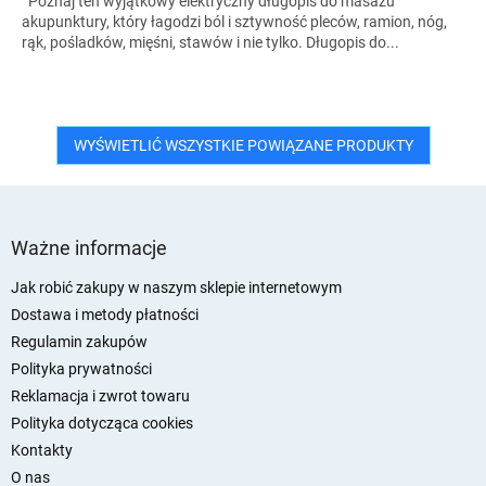
Poznaj ten wyjątkowy elektryczny długopis do masażu
akupunktury, który łagodzi ból i sztywność pleców, ramion, nóg,
rąk, pośladków, mięśni, stawów i nie tylko. Długopis do...
WYŚWIETLIĆ WSZYSTKIE POWIĄZANE PRODUKTY
S
t
Ważne informacje
o
p
Jak robić zakupy w naszym sklepie internetowym
k
Dostawa i metody płatności
a
Regulamin zakupów
Polityka prywatności
Reklamacja i zwrot towaru
Polityka dotycząca cookies
Kontakty
O nas