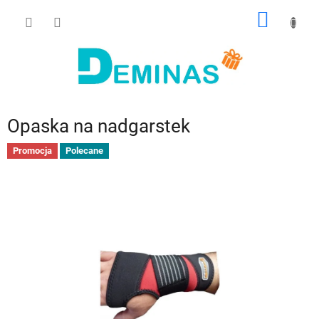
Przejść
KOSZY
do
treści
Opaska na nadgarstek
Promocja
Polecane