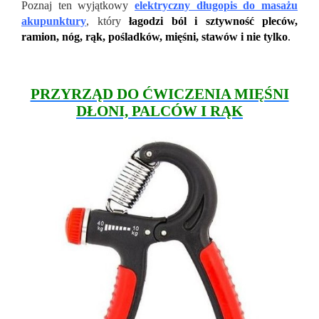
Poznaj ten wyjątkowy
elektryczny długopis do masażu
akupunktury
, który
łagodzi ból i sztywność pleców,
ramion, nóg, rąk, pośladków, mięśni, stawów i nie tylko
.
PRZYRZĄD DO ĆWICZENIA MIĘŚNI
DŁONI, PALCÓW I RĄK