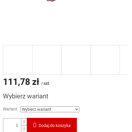
111,78 zł
/ szt
Cena
Wybierz wariant
jednostkowa:
Wariant
Dodaj do koszyka