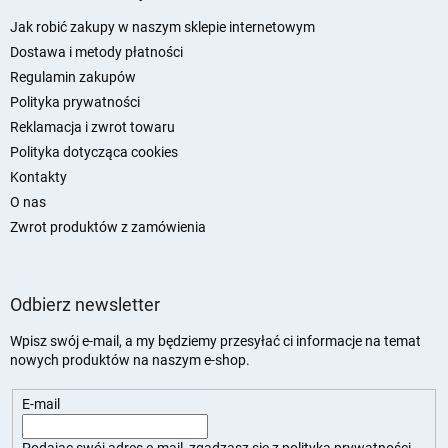
o
p
Jak robić zakupy w naszym sklepie internetowym
k
Dostawa i metody płatności
a
Regulamin zakupów
Polityka prywatności
Reklamacja i zwrot towaru
Polityka dotycząca cookies
Kontakty
O nas
Zwrot produktów z zamówienia
Odbierz newsletter
Wpisz swój e-mail, a my będziemy przesyłać ci informacje na temat
nowych produktów na naszym e-shop.
E-mail
Podając swój adres e-mail, zgadzasz się z
polityką prywatności