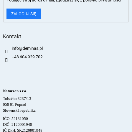
ZALOGUJ SIĘ
Kontakt
info
@
deminas.pl
+48 604 929 702
Naturzon s.r.o.
Tolstého 3237/13
058 01 Poprad
Slovenská republika
IČO: 52131050
DIČ: 2120901948
IČ DPH: SK2120901948