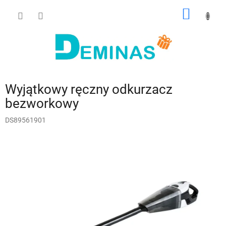
Przejść
KOSZY
do
treści
Wyjątkowy ręczny odkurzacz
bezworkowy
DS89561901