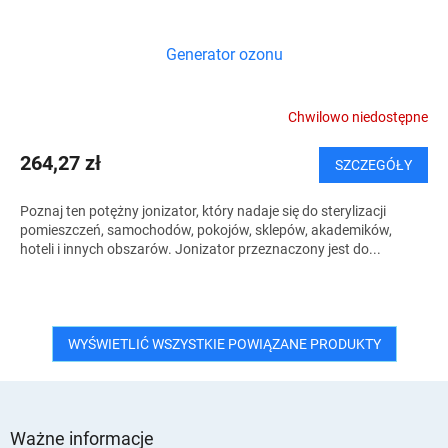
Generator ozonu
Chwilowo niedostępne
264,27 zł
SZCZEGÓŁY
Poznaj ten potężny jonizator, który nadaje się do sterylizacji
pomieszczeń, samochodów, pokojów, sklepów, akademików,
hoteli i innych obszarów. Jonizator przeznaczony jest do...
WYŚWIETLIĆ WSZYSTKIE POWIĄZANE PRODUKTY
S
t
Ważne informacje