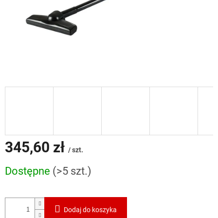
345,60 zł
/ szt.
Cena
Dostępne
(>5 szt.)
jednostkowa:
Dodaj do koszyka