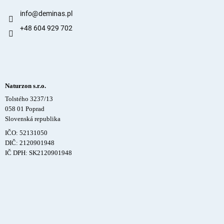
info
@
deminas.pl
+48 604 929 702
Naturzon s.r.o.
Tolstého 3237/13
058 01 Poprad
Slovenská republika
IČO: 52131050
DIČ: 2120901948
IČ DPH: SK2120901948