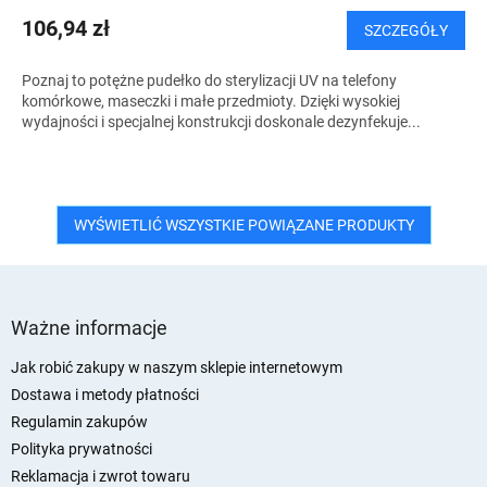
106,94 zł
SZCZEGÓŁY
Poznaj to potężne pudełko do sterylizacji UV na telefony
komórkowe, maseczki i małe przedmioty. Dzięki wysokiej
wydajności i specjalnej konstrukcji doskonale dezynfekuje...
WYŚWIETLIĆ WSZYSTKIE POWIĄZANE PRODUKTY
S
t
Ważne informacje
o
p
Jak robić zakupy w naszym sklepie internetowym
k
Dostawa i metody płatności
a
Regulamin zakupów
Polityka prywatności
Reklamacja i zwrot towaru