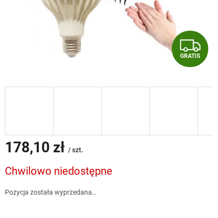
G
GRATIS
R
A
T
I
S
178,10 zł
/ szt.
Cena
Chwilowo niedostępne
jednostkowa:
Pozycja została wyprzedana…