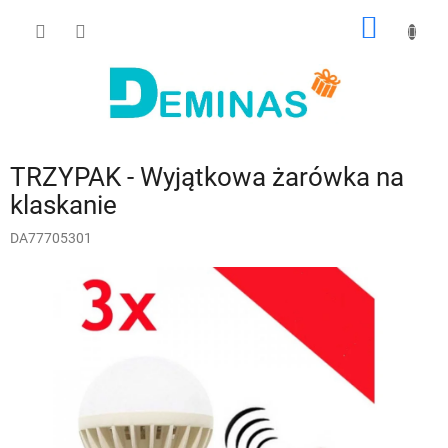
Przejść
KOSZY
do
treści
TRZYPAK - Wyjątkowa żarówka na
klaskanie
DA77705301