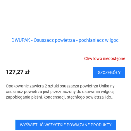
DWUPAK - Osuszacz powietrza - pochłaniacz wilgoci
Chwilowo niedostępne
127,27 zł
SZCZEGÓŁY
Opakowanie zawiera 2 sztuki osuszacza powietrza Unikalny
osuszacz powietrza jest przeznaczony do usuwania wilgoci,
zapobiegania pleśni, kondensacji, stęchłego powietrza i do...
WYŚWIETLIĆ WSZYSTKIE POWIĄZANE PRODUKTY