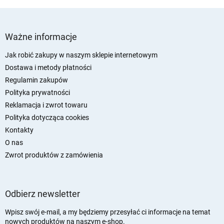
S
t
Ważne informacje
o
p
Jak robić zakupy w naszym sklepie internetowym
k
Dostawa i metody płatności
a
Regulamin zakupów
Polityka prywatności
Reklamacja i zwrot towaru
Polityka dotycząca cookies
Kontakty
O nas
Zwrot produktów z zamówienia
Odbierz newsletter
Wpisz swój e-mail, a my będziemy przesyłać ci informacje na temat
nowych produktów na naszym e-shop.