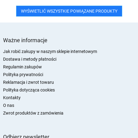
WYŚWIETLIĆ WSZYSTKIE POWIĄZANE PRODUKTY
S
t
Ważne informacje
o
p
Jak robić zakupy w naszym sklepie internetowym
k
Dostawa i metody płatności
a
Regulamin zakupów
Polityka prywatności
Reklamacja i zwrot towaru
Polityka dotycząca cookies
Kontakty
O nas
Zwrot produktów z zamówienia
Odbierz newsletter