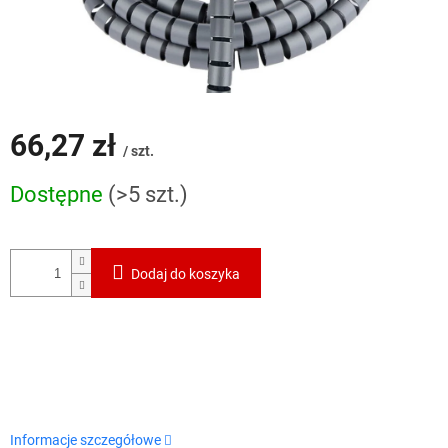
66,27 zł
/ szt.
Cena
Dostępne
(>5 szt.)
jednostkowa:
Dodaj do koszyka
Informacje szczegółowe