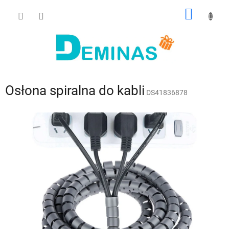
Przejść
KOSZY
do
treści
Osłona spiralna do kabli
DS41836878