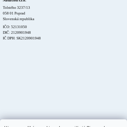
Naturzon s.r.o.
Tolstého 3237/13
058 01 Poprad
Slovenská republika
IČO: 52131050
DIČ: 2120901948
IČ DPH: SK2120901948