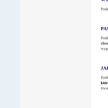
Podk
PA
Podk
chr
wygo
JA
Podk
któr
trwa