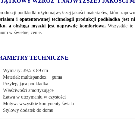
JĄTKOWY WZRÓZ I NAJWYŻSZEJ JAKOŚCI 
rodukcji podkładki użyto najwyższej jakości materiałów, które zapew
riałom i opatentowanej technologii produkcji podkładka jest n
yku, a obsługa myszki jest naprawdę komfortowa.
Wszystkie te 
ium w świetnej cenie.
RAMETRY TECHNICZNE
Wymiary: 39,5 x 89 cm
Materiał: multispandex + guma
Przylegająca podkładka
Właściwości amortyzujące
Łatwa w utrzymaniu w czystości
Motyw: wszystkie kontynenty świata
Stylowy dodatek do domu