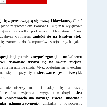
 się z przesuwającą się myszą i klawiaturą.
Chroń
ł przed zarysowaniem. Pomoże Ci w tym ta wyjątkowa
lizgowa podkładka pod mysz i klawiaturę. Dzięki
idealnym wymiarom
zmieści się na każdym stole
.
się zarówno do komputerów stacjonarnych, jak i
.
specjalnej gumie antypoślizgowej i unikalnemu
ctwu doskonale trzyma się na swoim miejscu.
ra się na nim nie ślizga. Mysz obsługuje się wygodnie,
cina się, a przy tym
sterowanie jest niezwykle
jne.
dka nie niszczy mebli i nadaje się na każdą
chnię. Jest przyjemna i wygodna w dotyku.
Jest
ie koniecznością dla każdego gracza, studenta i
ika administracyjnego.
Unikalny i nowoczesny