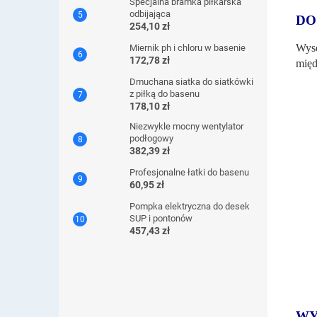
Specjalna bramka piłkarska
odbijająca
DO
254,10 zł
Wyso
Miernik ph i chloru w basenie
172,78 zł
międ
Dmuchana siatka do siatkówki
z piłką do basenu
178,10 zł
Niezwykle mocny wentylator
podłogowy
382,39 zł
Profesjonalne łatki do basenu
60,95 zł
Pompka elektryczna do desek
SUP i pontonów
457,43 zł
WY