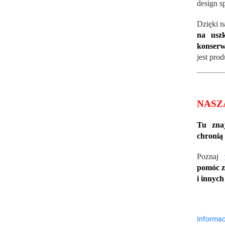
design s
Dzięki n
na uszk
konserw
jest pro
NASZ
Tu znaj
chronią
Poznaj
pomóc z
i innyc
Informac