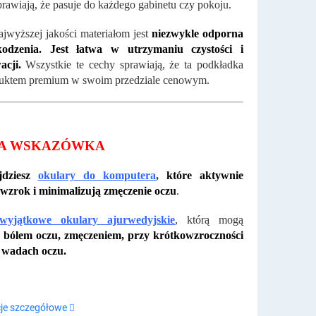
prawiają, że ​​pasuje do każdego gabinetu czy pokoju.
ajwyższej jakości materiałom jest
niezwykle odporna
odzenia. Jest łatwa w utrzymaniu czystości i
acji.
Wszystkie te cechy sprawiają, że ta podkładka
duktem premium w swoim przedziale cenowym.
A WSKAZÓWKA
dziesz
okulary do komputera
,
które aktywnie
 wzrok i minimalizują zmęczenie oczu
.
wyjątkowe okulary ajurwedyjskie
, którą mogą
 bólem oczu, zmęczeniem, przy krótkowzroczności
h wadach oczu.
je szczegółowe