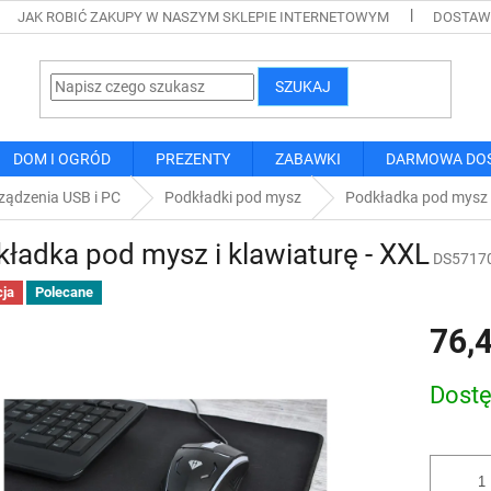
JAK ROBIĆ ZAKUPY W NASZYM SKLEPIE INTERNETOWYM
DOSTAWA
SZUKAJ
DOM I OGRÓD
PREZENTY
ZABAWKI
DARMOWA DO
ządzenia USB i PC
Podkładki pod mysz
Podkładka pod mysz i
ładka pod mysz i klawiaturę - XXL
DS5717
ja
Polecane
76,4
Cena
Dost
jednostk