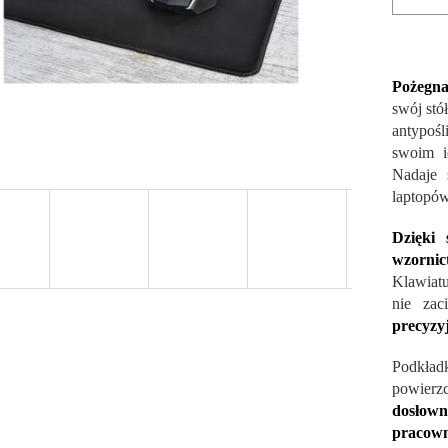
Pożegnaj
swój stó
antypoś
swoim 
Nadaje 
laptopów
Dzięki 
wzorni
Klawiatu
nie za
precyzy
Podkła
powierz
dosłown
pracown