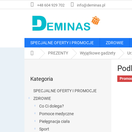
Przejść
+48 604 929 702
info@deminas.pl
do
treści
SPECJALNE OFERTY I PROMOCJE
ZDROWIE
Home
PREZENTY
Wyjątkowe gadżety
Ur
P
Podk
a
Pominąć
s
Kategoria
kategorie
Promoc
e
k
SPECJALNE OFERTY I PROMOCJE
b
ZDROWIE
o
Co Ci dolega?
c
z
Pomoce medyczne
n
Pielęgnacja ciała
y
Sport