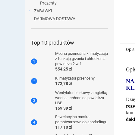
Prezenty
ZABAWKI
DARMOWA DOSTAWA
Top 10 produktów
Opis
Mocna przenośna klimatyzacja
z funkcją grzania i chłodzenia
powietrza 2 w 1
Opi
554,25 zł
Klimatyzator przenośny
NA
172,78 zł
KL
Wentylator biurkowy z mgiełką
wodną - chłodnica powietrza
Dzię
USB
rozw
169,39 zł
komp
Rewelacyjna maska ​​
dokł
pełnotwarzowa do snorkelingu
117,10 zł