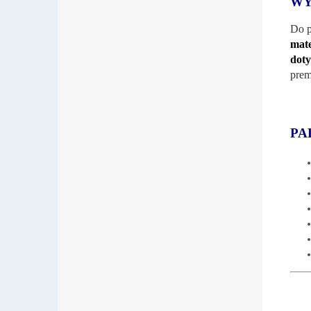
WY
Do p
mate
dot
prem
PA