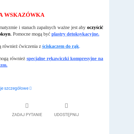
A WSKAZÓWKA
matyzmie i stanach zapalnych ważne jest aby
oczyścić
toksyn
.
Pomocne mogą być
plastry detoksykacyjne.
 również ćwiczenia z
ściskaczem do rąk
.
ogą również
specjalne rękawiczki kompresyjne na
yzm.
je szczegółowe
ZADAJ PYTANIE
UDOSTĘPNIJ