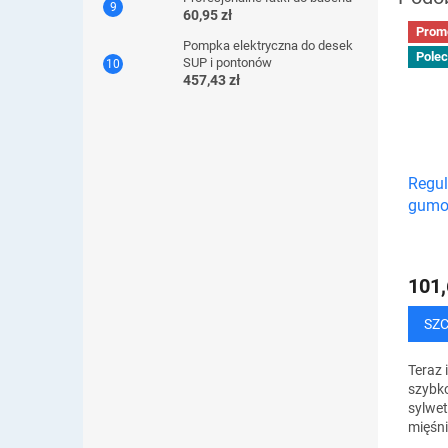
60,95 zł
Prom
Pompka elektryczna do desek
Pole
SUP i pontonów
457,43 zł
Regu
gumo
101,
SZ
Teraz 
szybko
sylwet
mięśn
domu. 