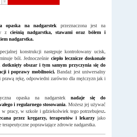
na opaska na nadgarstek
przeznaczona jest na
my z
cieśnią nadgarstka, stawami oraz bólem i
iem nadgarstka.
pecjalnej konstrukcji następuje kontrolowany ucisk,
iminuje ból. Jednocześnie
ciepło lecznicze doskonale
 dotknięty obszar i tym samym przyczynia się do
acji i poprawy mobilności.
Bandaż jest uniwersalny
i prawą rękę, odpowiedni zarówno dla mężczyzn jak i
utyczna opaska na nadgarstek
nadaje się do
wałego i regularnego stosowania
.
Możesz jej używać
w pracy, w szkole i gdziekolwiek tego potrzebujesz
.
lecana przez kręgarzy, terapeutów i lekarzy
jako
e terapeutyczne poprawiające zdrowie nadgarstka.