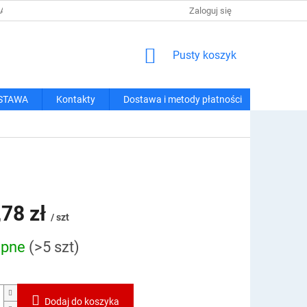
 I METODY PŁATNOŚCI
REGULAMIN ZAKUPÓW
Zaloguj się
POLITYKA PRY
KOSZYK
Pusty koszyk
STAWA
Kontakty
Dostawa i metody płatności
,78 zł
/ szt
ępne
(>5 szt)
owa:
Dodaj do koszyka