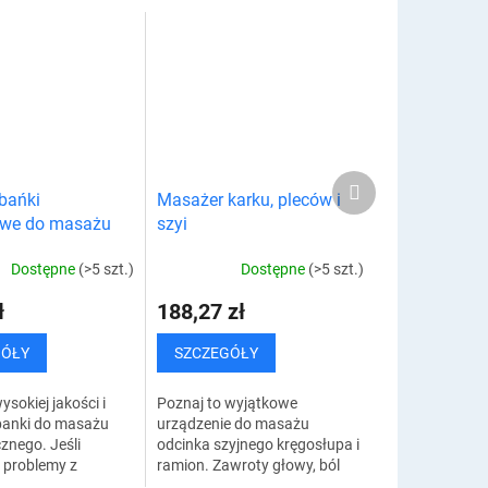
Produkt
bańki
Masażer karku, pleców i
następny
owe do masażu
szyi
Dostępne
(>5 szt.)
Dostępne
(>5 szt.)
ł
188,27 zł
GÓŁY
SZCZEGÓŁY
ysokiej jakości i
Poznaj to wyjątkowe
banki do masażu
urządzenie do masażu
znego. Jeśli
odcinka szyjnego kręgosłupa i
a problemy z
ramion. Zawroty głowy, ból
 plecami, stawami,
głowy, migreny, sztywność,