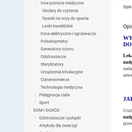
Inne pomoce medyczne
Opis
Okulary do czytania
Opaski na oczy do spania
Opi
Laski inwalidzkie
Koce elektryczne i ogrzewacze
WY
Pulsoksymetry
DO
Generatory ozonu
Leka
Odstraszacze
nadg
Sterylizatory
nada
Urządzenia inhalacyjne
amor
Ciśnieniomierze
Technologia medyczna
Pielęgnacja ciała
JA
Sport
Usz
DOM I OGRÓD
nad
Odstraszacze i pułapki
prze
Artykuły dla zwierząt