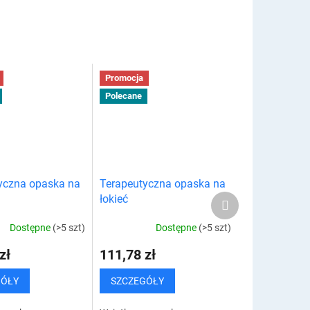
i innymi
ból. Za tym wszystkim może
iami, te bańki...
skrywać się zablokowany...
Promocja
Polecane
yczna opaska na
Terapeutyczna opaska na
Produkt
łokieć
następny
Dostępne
(>5 szt)
Dostępne
(>5 szt)
zł
111,78 zł
GÓŁY
SZCZEGÓŁY