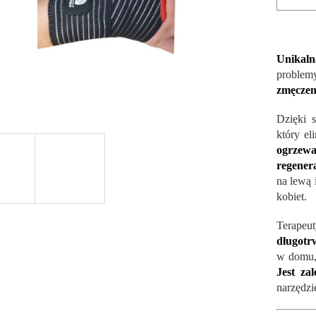
Unikal
proble
zmęczen
Dzięki s
który el
ogrzewa
regener
na lewą 
kobiet.
Terape
długotr
w domu, 
Jest za
narzędzi