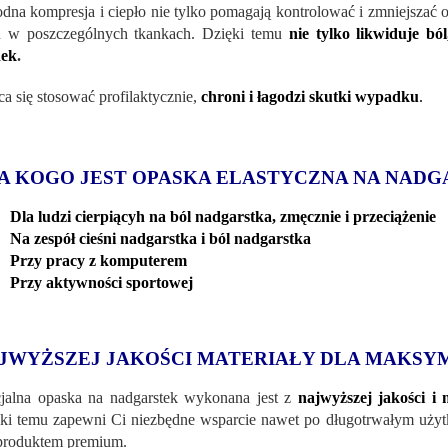
dna kompresja i ciepło nie tylko pomagają kontrolować i zmniejszać o
u w poszczególnych tkankach. Dzięki temu
nie tylko likwiduje b
nek
.
ca się stosować profilaktycznie,
chroni i łagodzi skutki wypadku
.
A KOGO JEST OPASKA ELASTYCZNA NA NAD
Dla ludzi cierpiącyh na ból nadgarstka, zmęcznie i przeciążenie
Na zespół cieśni nadgarstka i ból nadgarstka
Przy pracy z komputerem
Przy aktywności sportowej
JWYŻSZEJ JAKOŚCI MATERIAŁY DLA MAKSY
jalna opaska na nadgarstek wykonana jest z
najwyższej jakości i
ki temu zapewni Ci niezbędne wsparcie nawet po długotrwałym użytkowa
 produktem premium.