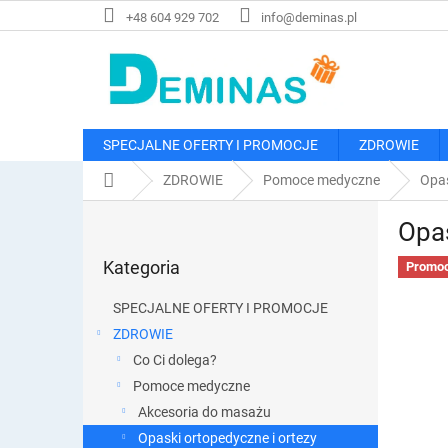
Przejść
+48 604 929 702
info@deminas.pl
do
treści
SPECJALNE OFERTY I PROMOCJE
ZDROWIE
Home
ZDROWIE
Pomoce medyczne
Opas
P
Opa
a
Pominąć
s
Kategoria
kategorie
Promoc
e
k
SPECJALNE OFERTY I PROMOCJE
b
ZDROWIE
o
Co Ci dolega?
c
z
Pomoce medyczne
n
Akcesoria do masażu
y
Opaski ortopedyczne i ortezy