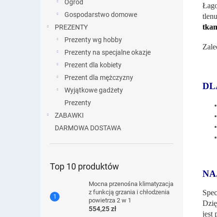
Ogród
Łago
Gospodarstwo domowe
tlen
tka
PREZENTY
Prezenty wg hobby
Zale
Prezenty na specjalne okazje
Prezent dla kobiety
Prezent dla mężczyzny
DL
Wyjątkowe gadżety
Prezenty
ZABAWKI
DARMOWA DOSTAWA
Top 10 produktów
NA
Mocna przenośna klimatyzacja
Spec
z funkcją grzania i chłodzenia
powietrza 2 w 1
Dzię
554,25 zł
jest