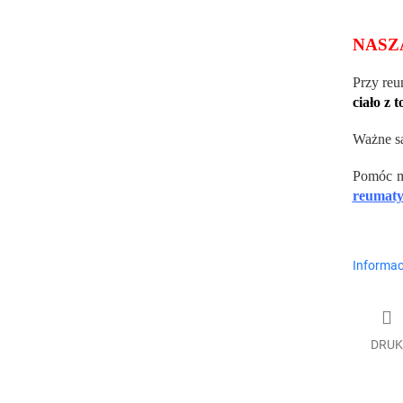
NASZ
Przy reu
ciało z 
Ważne są
Pomóc m
reumat
Informac
DRUK