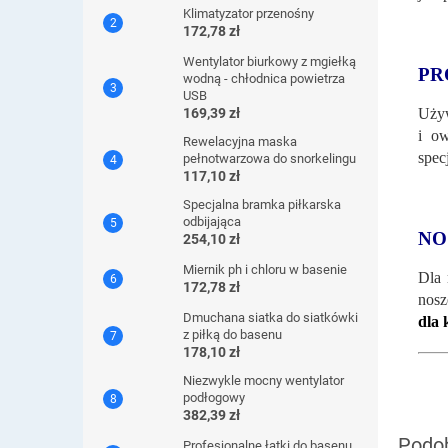
Klimatyzator przenośny
172,78 zł
Wentylator biurkowy z mgiełką
PR
wodną - chłodnica powietrza
USB
Używ
169,39 zł
i ow
Rewelacyjna maska ​​
spec
pełnotwarzowa do snorkelingu
117,10 zł
Specjalna bramka piłkarska
odbijająca
NO
254,10 zł
Miernik ph i chloru w basenie
Dla 
172,78 zł
nosz
Dmuchana siatka do siatkówki
dla 
z piłką do basenu
178,10 zł
Niezwykle mocny wentylator
podłogowy
382,39 zł
Profesjonalne łatki do basenu