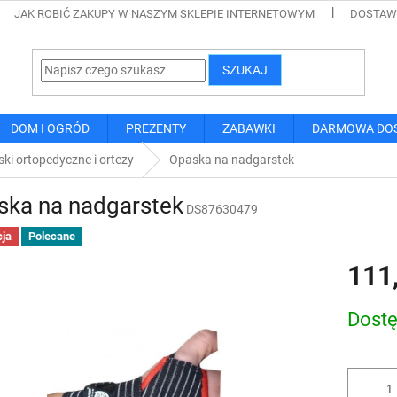
JAK ROBIĆ ZAKUPY W NASZYM SKLEPIE INTERNETOWYM
DOSTAWA
SZUKAJ
DOM I OGRÓD
PREZENTY
ZABAWKI
DARMOWA DO
ki ortopedyczne i ortezy
Opaska na nadgarstek
ska na nadgarstek
DS87630479
ja
Polecane
111
Cena
Dost
jednostk