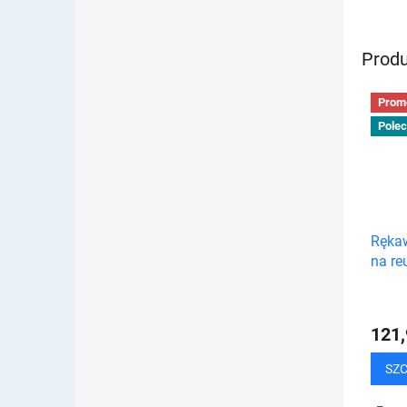
do swo
Ćwicze
Produ
Prom
Pole
Rękaw
na re
cieśn
nadga
121,
SZ