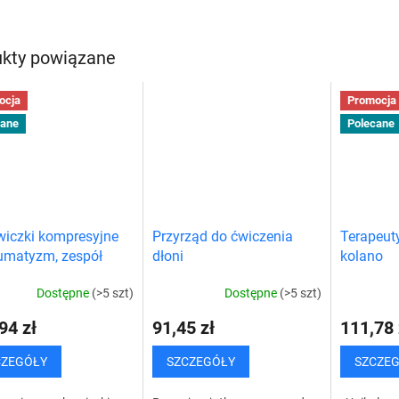
jej domowej siłowni.
refleksologicznego nóg i
cellulitem 
nia na...
receptorów na stopach,...
dolegliwośc
kty powiązane
ocja
Promocja
cane
Polecane
iczki kompresyjne
Przyrząd do ćwiczenia
Terapeut
umatyzm, zespół
dłoni
kolano
i nadgarstka, ból
Dostępne
(>5 szt)
Dostępne
(>5 szt)
rstka
94 zł
91,45 zł
111,78 
CZEGÓŁY
SZCZEGÓŁY
SZCZE