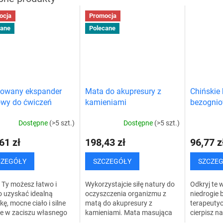
ocja
Promocja
cane
Polecane
lowany ekspander
Mata do akupresury z
Chińskie 
wy do ćwiczeń
kamieniami
bezogni
Dostępne
(>5 szt.)
Dostępne
(>5 szt.)
61 zł
198,43 zł
96,77 z
CZEGÓŁY
SZCZEGÓŁY
SZCZE
i Ty możesz łatwo i
Wykorzystajcie siłę natury do
Odkryj te w
 uzyskać idealną
oczyszczenia organizmu z
niedrogie 
kę, mocne ciało i silne
matą do akupresury z
terapeutyc
ie w zaciszu własnego
kamieniami. Mata masująca
cierpisz n
Odkryj najlepszy sprzęt
przeznaczona jest do masażu
mięśniami,