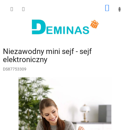
Przejść
KOSZY
do
treści
Niezawodny mini sejf - sejf
elektroniczny
DS87753309