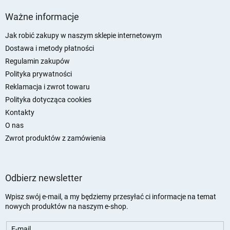
S
t
Ważne informacje
o
p
Jak robić zakupy w naszym sklepie internetowym
k
Dostawa i metody płatności
a
Regulamin zakupów
Polityka prywatności
Reklamacja i zwrot towaru
Polityka dotycząca cookies
Kontakty
O nas
Zwrot produktów z zamówienia
Odbierz newsletter
Wpisz swój e-mail, a my będziemy przesyłać ci informacje na temat
nowych produktów na naszym e-shop.
E-mail