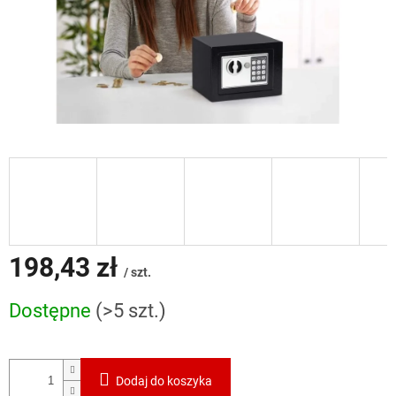
198,43 zł
/ szt.
Cena
Dostępne
(>5 szt.)
jednostkowa:
Dodaj do koszyka