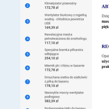
Klimatyzator przenośny
AB
172,78 zł
Wentylator biurkowy z mgiełką
Dzię
wodną - chłodnica powietrza
mas
USB
pięk
169,39 zł
Rewelacyjna maska ​​
pełnotwarzowa do snorkelingu
117,10 zł
RE
Specjalna bramka piłkarska
odbijająca
Opas
254,10 zł
uży
Miernik ph i chloru w basenie
prak
172,78 zł
Dmuchana siatka do siatkówki
z piłką do basenu
178,10 zł
Niezwykle mocny wentylator
podłogowy
382,39 zł
Profesjonalne łatki do basenu