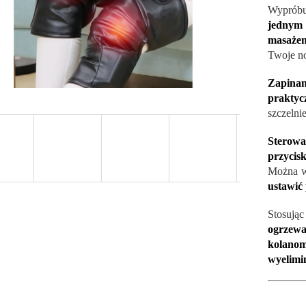
Wyprób
jedny
masaże
Twoje no
Zapina
praktyc
szczelni
Sterow
przycis
Można w
ustawić
Stosują
ogrzew
kolano
wyelimi