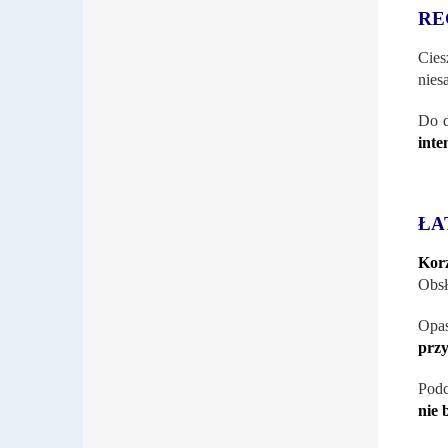
RE
Cies
nies
Do d
inte
ŁA
Kor
Obsł
Opa
prz
Podc
nie 