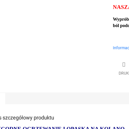
NASZ
Wyprób
b
ól pod
Informac
DRUK
s szczegółowy produktu
GODNE OGRZEWANIE I OPASKA NA KOLANO