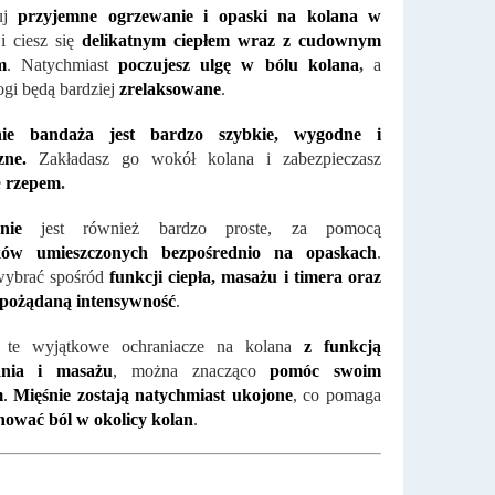
uj
przyjemne ogrzewanie i opaski na kolana w
m
i ciesz się
delikatnym ciepłem wraz z cudownym
m
. Natychmiast
poczujesz ulgę w b
ólu kolana
,
a
gi będą bardziej
zrelaksowane
.
nie bandaża jest bardzo szybkie, wygodne i
zne.
Zakładasz go wokół kolana i zabezpieczasz
e
rzepem
.
anie
jest również bardzo proste, za pomocą
k
ów umieszczonych bezpośrednio na opaskach
.
ybrać spośród
funkcji ciepła, masażu i timera oraz
 pożądaną intensywność
.
c te wyjątkowe ochraniacze na kolana
z funkcją
ania i masażu
, można znacząco
pom
óc swoim
m
.
Mięśnie zostają natychmiast ukojone
, co pomaga
nować ból w okolicy kolan
.