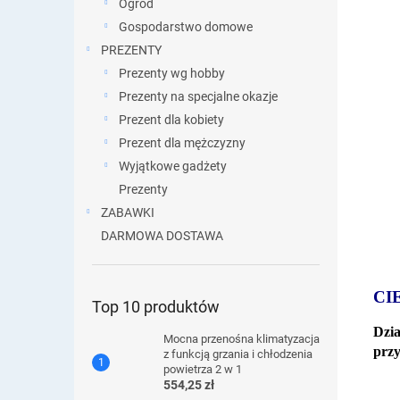
Ogród
Gospodarstwo domowe
PREZENTY
Prezenty wg hobby
Prezenty na specjalne okazje
Prezent dla kobiety
Prezent dla mężczyzny
Wyjątkowe gadżety
Prezenty
ZABAWKI
DARMOWA DOSTAWA
CI
Top 10 produktów
Dzi
Mocna przenośna klimatyzacja
przy
z funkcją grzania i chłodzenia
powietrza 2 w 1
554,25 zł