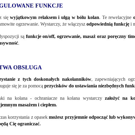
GULOWANE FUNKCJE
z się
wyjątkowym relaksem i ulgą w b
ólu kolan
. Te rewelacyjne
amowite ogrzewanie. Wystarczy, że włączysz
odpowiednią funkcję
i 
yspozycji są
funkcje on/off, ogrzewanie, masaż oraz poręczny tim
nsywność
.
TWA OBSŁUGA
zystanie z tych doskonałych nakolannik
ów
, zapewniających ogr
uguje się je za pomocą
przycisków do ustawiania niezbędnych funk
ski na kolana - ochraniacze na kolana wystarczy
założyć na ko
yjemnym masażem i ciepłem
.
zas korzystania z opasek
możesz przyjemnie odpocząć lub wykonyw
będą Cię ograniczać
.