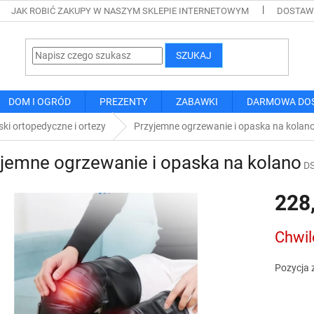
JAK ROBIĆ ZAKUPY W NASZYM SKLEPIE INTERNETOWYM
DOSTAWA
SZUKAJ
DOM I OGRÓD
PREZENTY
ZABAWKI
DARMOWA DO
ki ortopedyczne i ortezy
Przyjemne ogrzewanie i opaska na kolan
jemne ogrzewanie i opaska na kolano
D
228
Cena
Chwil
jednostk
Pozycja 