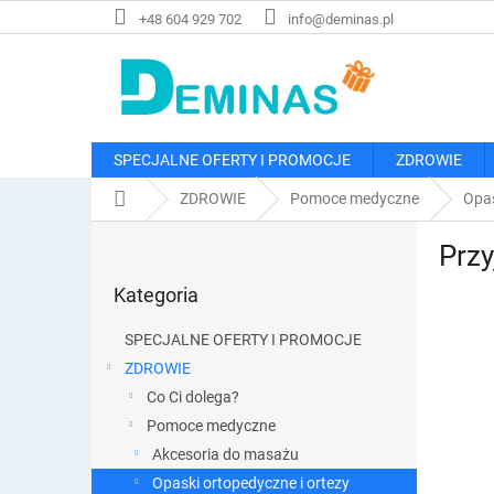
Przejść
+48 604 929 702
info@deminas.pl
do
treści
SPECJALNE OFERTY I PROMOCJE
ZDROWIE
Home
ZDROWIE
Pomoce medyczne
Opas
P
Przy
a
Pominąć
s
Kategoria
kategorie
e
k
SPECJALNE OFERTY I PROMOCJE
b
ZDROWIE
o
Co Ci dolega?
c
z
Pomoce medyczne
n
Akcesoria do masażu
y
Opaski ortopedyczne i ortezy