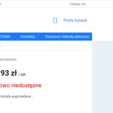
 I METODY PŁATNOŚCI
REGULAMIN ZAKUPÓW
Zaloguj się
POLITYKA PRY
KOSZYK
Pusty koszyk
STAWA
Kontakty
Dostawa i metody płatności
o
S62680642
,93 zł
/ szt.
owo niedostępne
owa:
została wyprzedana…