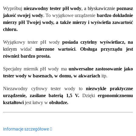
Wypróbuj
niezawodny tester
pH
wody
, a błyskawicznie
poznasz
jakość swojej wody
.
To wyjątkowe urządzenie
bardzo dokładnie
mierzy pH Twojej wody, a także mierzy i wyświetla zawartość
chloru.
Wyjątkowy tester
pH
wody
posiada czytelny wyświetlacz, na
kt
órym
widać
mierzone wartości
.
Obsługa przyrządu jest
również bardzo prosta.
Specjalny miernik pH wody ma
uniwersalne zastosowanie jako
tester wody w basenach, w domu, w akwariach
itp.
Niezawodny cyfrowy tester wody to
niezwykle praktyczne
urządzenie, zasilane baterią 1,5 V.
Dzięki
ergonomicznemu
kształtowi
jest łatwy w
obsłudze.
Informacje szczegółowe