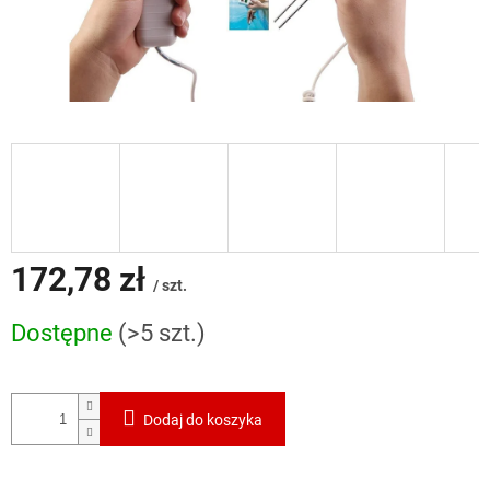
172,78 zł
/ szt.
Cena
Dostępne
(>5 szt.)
jednostkowa:
Dodaj do koszyka