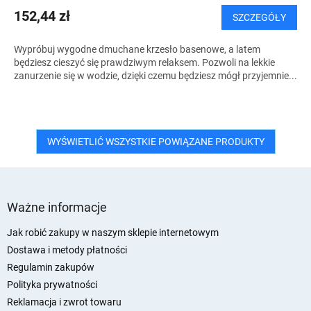
152,44 zł
SZCZEGÓŁY
Wypróbuj wygodne dmuchane krzesło basenowe, a latem
będziesz cieszyć się prawdziwym relaksem. Pozwoli na lekkie
zanurzenie się w wodzie, dzięki czemu będziesz mógł przyjemnie...
WYŚWIETLIĆ WSZYSTKIE POWIĄZANE PRODUKTY
S
t
Ważne informacje
o
p
Jak robić zakupy w naszym sklepie internetowym
k
Dostawa i metody płatności
a
Regulamin zakupów
Polityka prywatności
Reklamacja i zwrot towaru