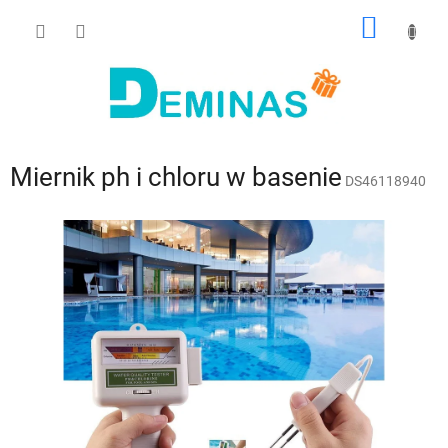
Przejść
KOSZY
do
treści
Miernik ph i chloru w basenie
DS46118940