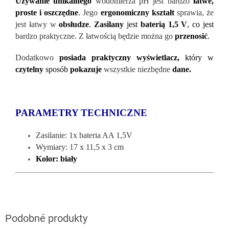
Używanie unikalnego
wodomierza pH jest bardzo
łatwe,
proste i oszczędne
.
Jego
ergonomiczny kształt
sprawia, że
jest łatwy w
obsłudze
.
Zasilany
jest
baterią 1,5 V
, co jest
bardzo praktyczne. Z łatwością będzie można go
przenosić
.
Dodatkowo
posiada praktyczny wyświetlacz,
kt
óry w
czytelny
sposób
pokazuje
wszystkie niezbędne
dane.
PARAMETRY TECHNICZNE
Zasilanie: 1x bateria AA 1,5V
Wymiary: 17 x 11,5 x 3 cm
Kolor: biały