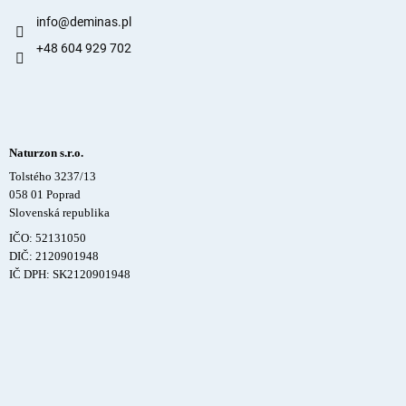
info
@
deminas.pl
+48 604 929 702
Naturzon s.r.o.
Tolstého 3237/13
058 01 Poprad
Slovenská republika
IČO: 52131050
DIČ: 2120901948
IČ DPH: SK2120901948