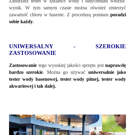
Zanurzasz tester w szklance wody i natychmiast widzisz
wynik. W tym samym czasie można r
ównież zmierzyć
zawartość chloru w basenie. Z procedurą pomiaru
poradzi
sobie każdy
.
UNIWERSALNY - SZEROKIE
ZASTOSOWANIE
Zastosowanie
tego wysokiej jakości sprzętu jest
naprawdę
bardzo szerokie
.
Można go używać
uniwersalnie jako
tester wody basenowej, tester wody pitnej, tester wody
akwariowej i tak dalej.