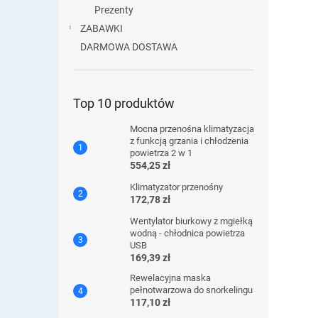
Prezenty
ZABAWKI
DARMOWA DOSTAWA
Top 10 produktów
Mocna przenośna klimatyzacja
z funkcją grzania i chłodzenia
powietrza 2 w 1
554,25 zł
Klimatyzator przenośny
172,78 zł
Wentylator biurkowy z mgiełką
wodną - chłodnica powietrza
USB
169,39 zł
Rewelacyjna maska ​​
pełnotwarzowa do snorkelingu
117,10 zł