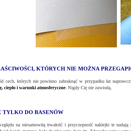
AŚCIWOŚCI, KTÓRYCH NIE MOŻNA PRZEGAPI
d cech, których nie powinno zabraknąć w przypadku łat naprawcz
, ciepło i warunki atmosferyczne
. Nigdy Cię nie zawiodą.
E TYLKO DO BASENÓW
zględu na niesamowitą trwałość i przyczepność naklejki te nadaj