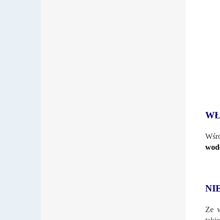
WŁ
Wśró
wodę
NI
Ze w