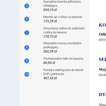
Specjalna bramka piłkarska
odbijająca
254,10 zł
Miernik ph i chloru w basenie
172,78 zł
KO
Dmuchana siatka do siatkówki
z piłką do basenu
Odkr
178,10 zł
przy
Niezwykle mocny wentylator
podłogowy
382,39 zł
SE
Profesjonalne łatki do basenu
60,95 zł
Wyj
Pompka elektryczna do desek
SUP i pontonów
dosk
457,43 zł
DY
Masz