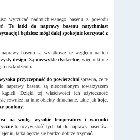
isz wyrzucać nadmuchiwanego basenu z powodu
zeń.
Te łatki do naprawy basenu natychmiast
sytuację i będziesz mógł dalej spokojnie korzystać z
 naprawy basenu są wyjątkowe ze względu na ich
zysty design
. Są
niezwykle dyskretne
, więc nikt nie
ę o uszkodzeniu.
wysoka przyczepność do powierzchni
sprawia, że ​​te
 do naprawy basenu są nieocenionym towarzyszem
 kąpieli. Dzięki tej właściwości ich użyteczność
 się również na inne obiekty dmuchane, takie jak
boje,
czy pontony
.
ość na wodę, wysokie temperatury i warunki
ryczne
to oczywistość tych łat do naprawy basenów.
lejeniu, łatka będzie się bardzo dobrze trzymać.