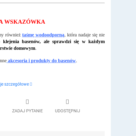
A WSKAZÓWKA
my również
taśmę wodoodporną
, która nadaje się nie
do
klejenia basenów, ale sprawdzi się w każdym
arstwie domowym
.
inne
akcesoria i produkty do basenów
.
je szczegółowe
ZADAJ PYTANIE
UDOSTĘPNIJ