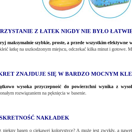
RZYSTANIE Z ŁATEK NIGDY NIE BYŁO ŁATWI
yj maksymalnie szybkie, proste, a przede wszystkim efektywne 
kleić łatkę na uszkodzonym miejscu, odczekać kilka minut i gotowe. 
KRET ZNAJDUJE SIĘ W BARDZO MOCNYM KLE
ątkowo wysoka przyczepność do powierzchni wynika z wysoki
onałym rozwiązaniem na pęknięcia w basenie.
SKRETNOŚĆ NAKŁADEK
 piękny basen o ciekawej kolorystyce? A może jest zwykły, a nawet