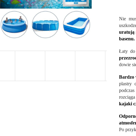
Nie mus
uszkod
uratują 
basenu.
Łaty do
przezroc
dowie si
Bardzo 
plastry
podczas
rozciąga
kajaki 
Odporn
atmosfe
Po przyk