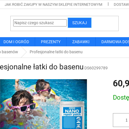
JAK ROBIĆ ZAKUPY W NASZYM SKLEPIE INTERNETOWYM
DOSTAWA
SZUKAJ
DOM I OGRÓD
PREZENTY
ZABAWKI
DARMOWA DO
o basenów
Profesjonalne łatki do basenu
esjonalne łatki do basenu
DS60299789
60,9
Cena
Dost
jednostk