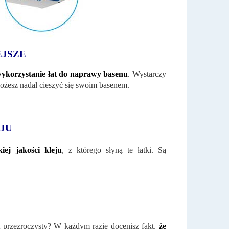
EJSZE
wykorzystanie łat do naprawy basenu
. Wystarczy
Możesz nadal cieszyć się swoim basenem.
JU
ej jakości kleju
, z którego słyną te łatki. Są
 przezroczysty? W każdym razie docenisz fakt,
że