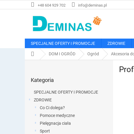
Przejść
+48 604 929 702
info@deminas.pl
do
treści
SPECJALNE OFERTY I PROMOCJE
ZDROWIE
Home
DOM I OGRÓD
Ogród
Akcesoria d
P
Prof
a
Pominąć
s
Kategoria
kategorie
e
k
SPECJALNE OFERTY I PROMOCJE
b
ZDROWIE
o
Co Ci dolega?
c
z
Pomoce medyczne
n
Pielęgnacja ciała
y
Sport