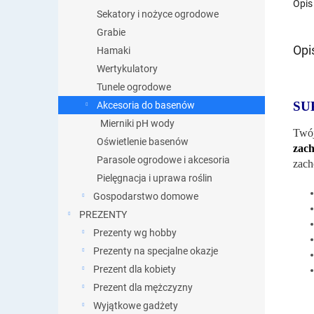
Opis
Sekatory i nożyce ogrodowe
Grabie
Opi
Hamaki
Wertykulatory
Tunele ogrodowe
SU
Akcesoria do basenów
Mierniki pH wody
Twój
Oświetlenie basenów
zach
Parasole ogrodowe i akcesoria
zach
Pielęgnacja i uprawa roślin
Gospodarstwo domowe
PREZENTY
Prezenty wg hobby
Prezenty na specjalne okazje
Prezent dla kobiety
Prezent dla mężczyzny
Wyjątkowe gadżety