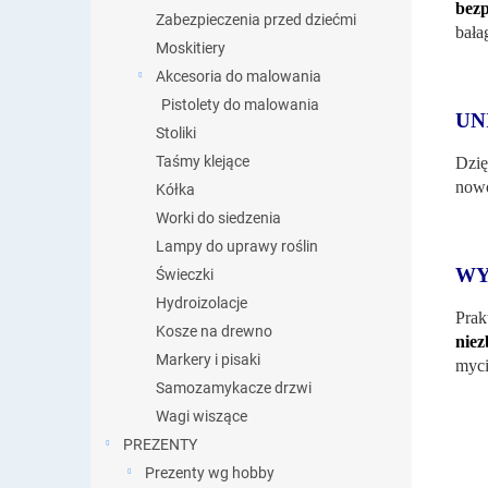
bez
Zabezpieczenia przed dziećmi
bała
Moskitiery
Akcesoria do malowania
Pistolety do malowania
UN
Stoliki
Taśmy klejące
Dzi
nowo
Kółka
Worki do siedzenia
Lampy do uprawy roślin
WY
Świeczki
Hydroizolacje
Prak
Kosze na drewno
niez
Markery i pisaki
myci
Samozamykacze drzwi
Wagi wiszące
PREZENTY
Prezenty wg hobby