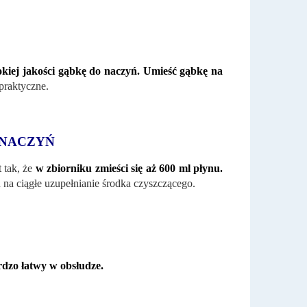
kiej jakości gąbkę do naczyń.
Umieść gąbkę na
praktyczne.
 NACZYŃ
tak, że
w zbiorniku zmieści się aż 600 ml płynu.
u na ciągłe uzupełnianie środka czyszczącego.
rdzo łatwy w obsłudze.