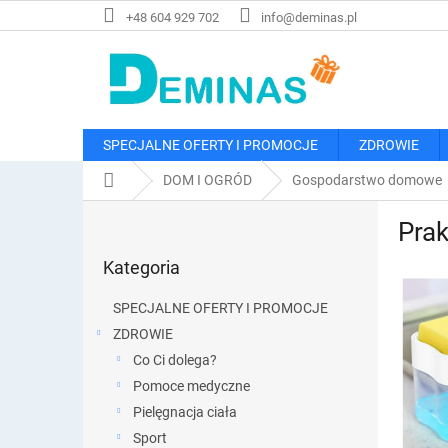
Przejść
+48 604 929 702
info@deminas.pl
do
treści
SPECJALNE OFERTY I PROMOCJE
ZDROWIE
Home
DOM I OGRÓD
Gospodarstwo domowe
P
Prak
a
Pominąć
s
Kategoria
kategorie
e
k
SPECJALNE OFERTY I PROMOCJE
b
ZDROWIE
o
Co Ci dolega?
c
z
Pomoce medyczne
n
Pielęgnacja ciała
y
Sport