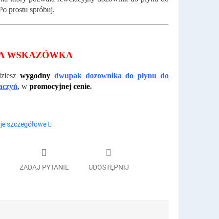
Po prostu spróbuj.
A WSKAZÓWKA
ziesz
wygodny
dwupak dozownika do płynu do
aczyń
, w
promocyjnej cenie
.
je szczegółowe
ZADAJ PYTANIE
UDOSTĘPNIJ