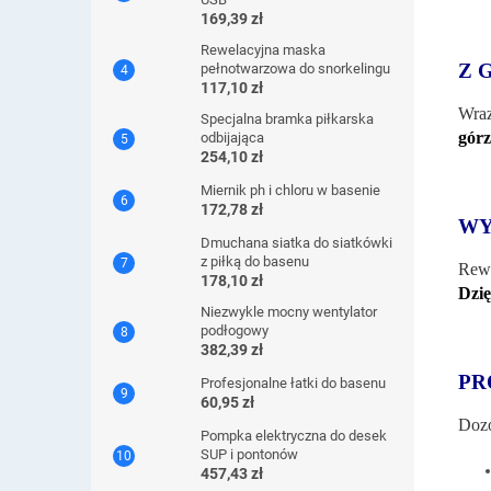
169,39 zł
Rewelacyjna maska ​​
Z 
pełnotwarzowa do snorkelingu
117,10 zł
Wraz
Specjalna bramka piłkarska
gór
odbijająca
254,10 zł
Miernik ph i chloru w basenie
172,78 zł
WY
Dmuchana siatka do siatkówki
z piłką do basenu
Rewe
178,10 zł
Dzię
Niezwykle mocny wentylator
podłogowy
382,39 zł
PR
Profesjonalne łatki do basenu
60,95 zł
Dozo
Pompka elektryczna do desek
SUP i pontonów
457,43 zł