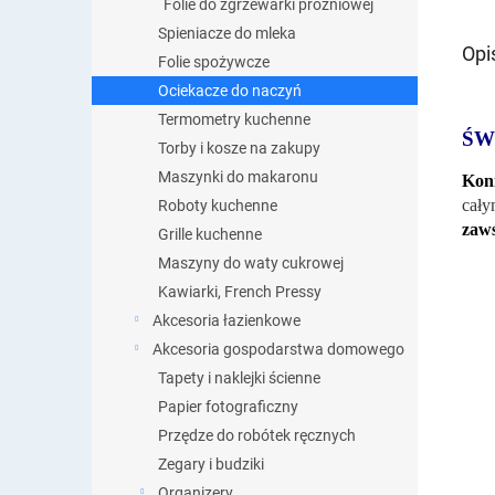
Folie do zgrzewarki próżniowej
Spieniacze do mleka
Opi
Folie spożywcze
Ociekacze do naczyń
Termometry kuchenne
ŚW
Torby i kosze na zakupy
Maszynki do makaronu
Koni
cały
Roboty kuchenne
zaws
Grille kuchenne
Maszyny do waty cukrowej
Kawiarki, French Pressy
Akcesoria łazienkowe
Akcesoria gospodarstwa domowego
Tapety i naklejki ścienne
Papier fotograficzny
Przędze do robótek ręcznych
Zegary i budziki
Organizery