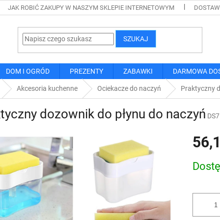
JAK ROBIĆ ZAKUPY W NASZYM SKLEPIE INTERNETOWYM
DOSTAWA
SZUKAJ
DOM I OGRÓD
PREZENTY
ZABAWKI
DARMOWA DO
Akcesoria kuchenne
Ociekacze do naczyń
Praktyczny 
tyczny dozownik do płynu do naczyń
DS7
56,1
Cena
Dost
jednostk