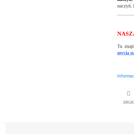
naczyń. 
NASZ
Tu znajd
mycia n
Informac
DRUK