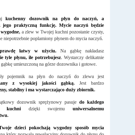
uj
kuchenny dozownik na płyn do naczyń, a
z jego praktyczną funkcję. Mycie naczyń będzie
, wygodne
,
a zlew w Twojej kuchni pozostanie czysty,
ie niepotrzebnie poplamiony płynem do mycia naczyń.
aprawdę łatwy w użyciu.
Na gąbkę nakładasz
e tyle płynu, ile potrzebujesz
. Wystarczy delikatnie
 gąbkę umieszczoną na górze dozownika i gotowe.
ły pojemnik na płyn do naczyń do zlewu jest
czany z wysokiej jakości gąbką
.
Jest bardzo
ny, stabilny i ma wystarczająco duży zbiornik
.
ątkowy dozownik sprężynowy pasuje
do każdego
ju kuchni
dzięki swojemu
uniwersalnemu
twu
.
Twoje dzieci pokochają wygodny sposób mycia
 na który pozwala rewelacyjny dozownik do płynu do