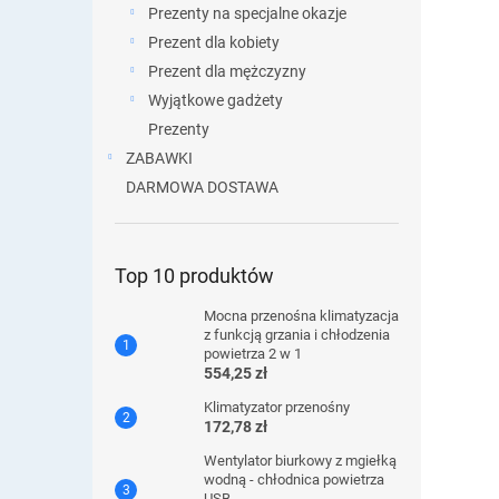
Prezenty na specjalne okazje
Prezent dla kobiety
Prezent dla mężczyzny
Wyjątkowe gadżety
Prezenty
ZABAWKI
DARMOWA DOSTAWA
Top 10 produktów
Mocna przenośna klimatyzacja
z funkcją grzania i chłodzenia
powietrza 2 w 1
554,25 zł
Klimatyzator przenośny
172,78 zł
Wentylator biurkowy z mgiełką
wodną - chłodnica powietrza
USB