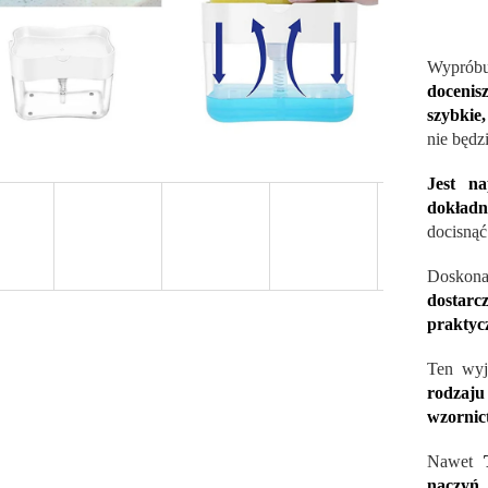
Wyprób
docenis
szybkie
nie będz
Jest n
dokładni
docisnąć
Doskona
dostar
praktycz
Ten wyj
rodza
wzornic
Nawet
naczyń
,