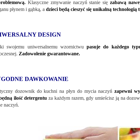
problemową
.
Klasyczne zmywanie naczyń stanie się
zabawą nawet
ganu płynem i gąbką, a
dzieci będą cieszyć się unikalną technologią
IWERSALNY DESIGN
ęki swojemu uniwersalnemu wzornictwu
pasuje do każdego typ
czesnej.
Zadowolenie gwarantowane.
GODNE DAWKOWANIE
tyczny dozownik do kuchni na płyn do mycia naczyń
zapewni wy
będną ilość detergentu
za każdym razem, gdy umieścisz ją na dozow
e naczyń.