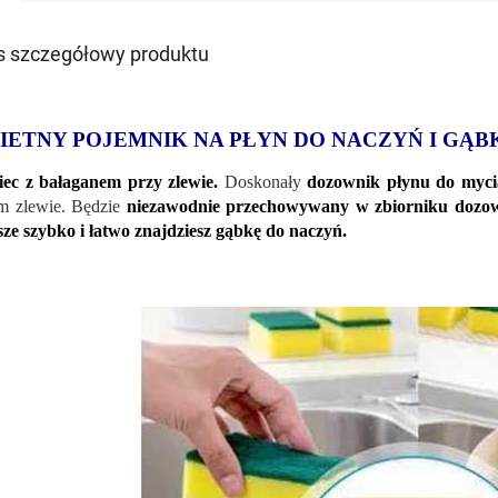
s szczegółowy produktu
IETNY POJEMNIK NA PŁYN DO NACZYŃ I GĄB
ec z bałaganem przy zlewie.
Doskonały
dozownik płynu do myci
m zlewie. Będzie
niezawodnie przechowywany w zbiorniku dozo
ze szybko i łatwo znajdziesz gąbkę do naczyń.