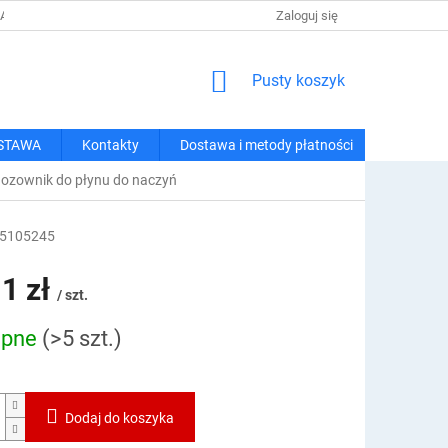
 I METODY PŁATNOŚCI
REGULAMIN ZAKUPÓW
Zaloguj się
POLITYKA PRY
KOSZYK
Pusty koszyk
STAWA
Kontakty
Dostawa i metody płatności
dozownik do płynu do naczyń
5105245
1 zł
/ szt.
ępne
(>5 szt.)
owa:
Dodaj do koszyka