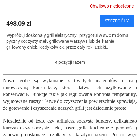
Chwilowo niedostępne
SZCZEGÓŁY
498,09 zł
Wypróbuj doskonały grill elektryczny i przygotuj w swoim domu
pyszny soczysty stek, grillowane warzywa lub delikatnie
grillowany chleb, kiedykolwiek, przez cały rok. Dzięki...
4
pozycji razem
K
o
n
Nasze grille są wykonane z trwałych materiałów i mają
t
innowacyjną konstrukcję, która ułatwia ich użytkowanie i
r
o
konserwację. Funkcje takie jak regulowana kontrola temperatury,
l
wyjmowane ruszty i łatwe do czyszczenia powierzchnie sprawiają,
k
że gotowanie i czyszczenie naszych grilli jest dziecinnie proste.
i
l
Niezależnie od tego, czy grillujesz soczyste burgery, delikatnego
i
kurczaka czy soczyste steki, nasze grille kuchenne z pewnością
s
zapewnią doskonałe rezultaty za każdym razem. Po co więc
t