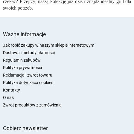
czekać? Przejrzyj naszą kolekcję już dziś i znajdź idealny grill dla
y
swoich potrzeb.
S
t
Ważne informacje
o
p
Jak robić zakupy w naszym sklepie internetowym
k
Dostawa i metody płatności
a
Regulamin zakupów
Polityka prywatności
Reklamacja i zwrot towaru
Polityka dotycząca cookies
Kontakty
O nas
Zwrot produktów z zamówienia
Odbierz newsletter