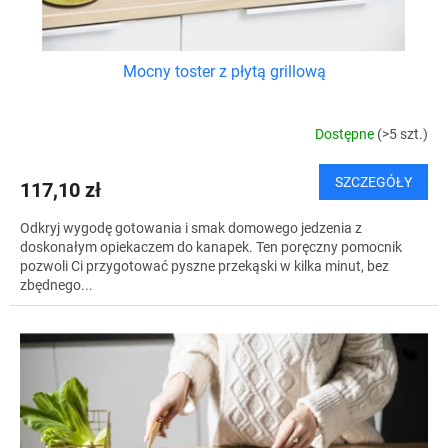
ó
w
Mocny toster z płytą grillową
Dostępne
(>5 szt.)
SZCZEGÓŁY
117,10 zł
Odkryj wygodę gotowania i smak domowego jedzenia z
doskonałym opiekaczem do kanapek. Ten poręczny pomocnik
pozwoli Ci przygotować pyszne przekąski w kilka minut, bez
zbędnego...