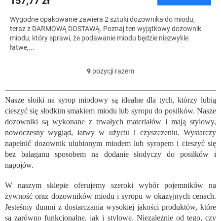
157,77 zł
S
Wygodne opakowanie zawiera 2 sztuki dozownika do miodu,
teraz z DARMOWĄ DOSTAWĄ. Poznaj ten wyjątkowy dozownik
miodu, który sprawi, że podawanie miodu będzie niezwykle
łatwe,...
9
pozycji razem
K
o
n
Nasze słoiki na syrop miodowy są idealne dla tych, którzy lubią
t
cieszyć się słodkim smakiem miodu lub syropu do posiłków. Nasze
r
o
dozowniki są wykonane z trwałych materiałów i mają stylowy,
l
nowoczesny wygląd, łatwy w użyciu i czyszczeniu. Wystarczy
k
napełnić dozownik ulubionym miodem lub syropem i cieszyć się
i
bez bałaganu sposobem na dodanie słodyczy do posiłków i
l
napojów.
i
s
W naszym sklepie oferujemy szeroki wybór pojemników na
t
żywność oraz dozowników miodu i syropu w okazyjnych cenach.
y
Jesteśmy dumni z dostarczania wysokiej jakości produktów, które
są zarówno funkcjonalne, jak i stylowe. Niezależnie od tego, czy