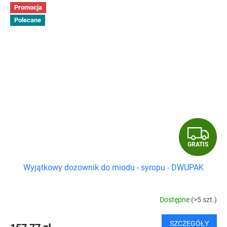
Promocja
Polecane
G
GRATIS
R
Wyjątkowy dozownik do miodu - syropu - DWUPAK
A
T
Dostępne
(>5 szt.)
I
SZCZEGÓŁY