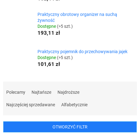
Praktyczny obrotowy organizer na suchą
żywność
Dostępne
(>5 szt.)
193,11 zł
Praktyczny pojemnik do przechowywania jajek
Dostępne
(>5 szt.)
101,61 zł
S
o
Polecamy
Najtańsze
Najdroższe
r
t
Najczęściej sprzedawane
Alfabetycznie
o
w
a
OTWORZYĆ FILTR
n
i