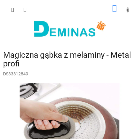
Przejść
KOSZY
do
treści
Magiczna gąbka z melaminy - Metal
profi
DS33812849