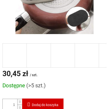
30,45 zł
/ szt.
Cena
Dostępne
(>5 szt.)
jednostkowa:
Dodaj do koszyka