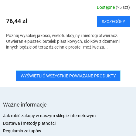
Dostępne
(>5 szt)
76,44 zł
SZCZEGÓŁY
Poznaj wysokiej jakości, wielofunkcyjny i niedrogi otwieracz.
Otwieranie puszek, butelek plastikowych, słoików z dżemem i
innych będzie od teraz dziecinnie proste i możliwe za...
WYŚWIETLIĆ WSZYSTKIE POWIĄZANE PRODUKTY
S
t
Ważne informacje
o
p
Jak robić zakupy w naszym sklepie internetowym
k
Dostawa i metody płatności
a
Regulamin zakupów