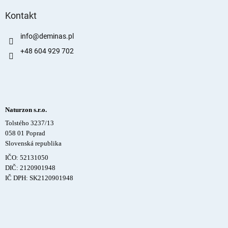
Kontakt
info
@
deminas.pl
+48 604 929 702
Naturzon s.r.o.
Tolstého 3237/13
058 01 Poprad
Slovenská republika
IČO: 52131050
DIČ: 2120901948
IČ DPH: SK2120901948