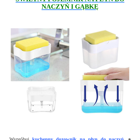
NACZYŃ I GĄBKĘ
Wypróbuj
kuchenny dozownik na płyn do naczyń
, a