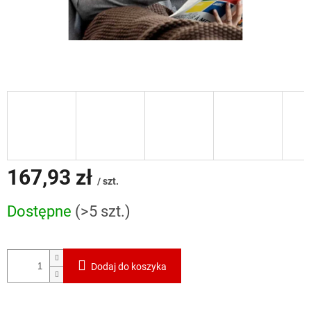
167,93 zł
/ szt.
Cena
Dostępne
(>5 szt.)
jednostkowa:
Dodaj do koszyka