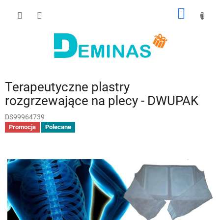
Przejść
KOSZY
do
treści
Terapeutyczne plastry
rozgrzewające na plecy - DWUPAK
DS99964739
Promocja
Polecane