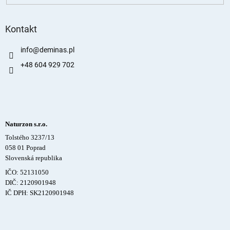
Kontakt
info
@
deminas.pl
+48 604 929 702
Naturzon s.r.o.
Tolstého 3237/13
058 01 Poprad
Slovenská republika
IČO: 52131050
DIČ: 2120901948
IČ DPH: SK2120901948