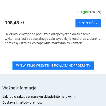
Dostępne
(>5 szt)
198,43 zł
SZCZEGÓŁY
Niezwykle wygodna poduszka ortopedyczna do siedzenia
wykonana jest ze specjalnego żelu wysokiej jakości oraz z pianki z
pamięcią kształtu, co zapewnia maksymalny komfort,...
WYŚWIETLIĆ WSZYSTKIE POWIĄZANE PRODUKTY
S
t
Ważne informacje
o
p
Jak robić zakupy w naszym sklepie internetowym
k
Dostawa i metody płatności