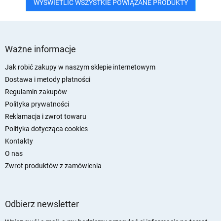
WYŚWIETLIĆ WSZYSTKIE POWIĄZANE PRODUKTY
S
t
Ważne informacje
o
p
Jak robić zakupy w naszym sklepie internetowym
k
Dostawa i metody płatności
a
Regulamin zakupów
Polityka prywatności
Reklamacja i zwrot towaru
Polityka dotycząca cookies
Kontakty
O nas
Zwrot produktów z zamówienia
Odbierz newsletter