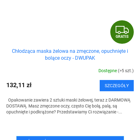
G
GRATIS
R
Chłodząca maska żelowa na zmęczone, opuchnięte i
A
bolące oczy - DWUPAK
T
Dostępne
(>5 szt.)
I
132,11 zł
SZCZEGÓŁY
S
Opakowanie zawiera 2 sztuki maski żelowej, teraz z DARMOWĄ
DOSTAWĄ. Masz zmęczone oczy, często Cię bolą, palą, są
opuchnięte i podkrążone? Przedstawiamy Ci rozwiązanie -...