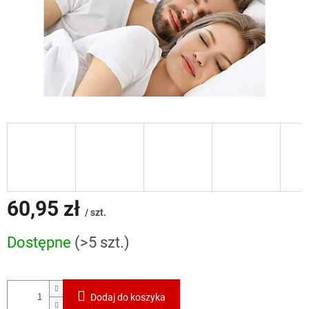
60,95 zł
/ szt.
Cena
Dostępne
(>5 szt.)
jednostkowa:
Dodaj do koszyka