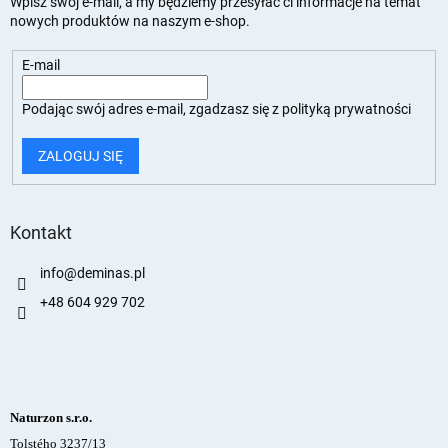
Wpisz swój e-mail, a my będziemy przesyłać ci informacje na temat
nowych produktów na naszym e-shop.
E-mail
Podając swój adres e-mail, zgadzasz się z
polityką prywatności
ZALOGUJ SIĘ
Kontakt
info
@
deminas.pl
+48 604 929 702
Naturzon s.r.o.
Tolstého 3237/13