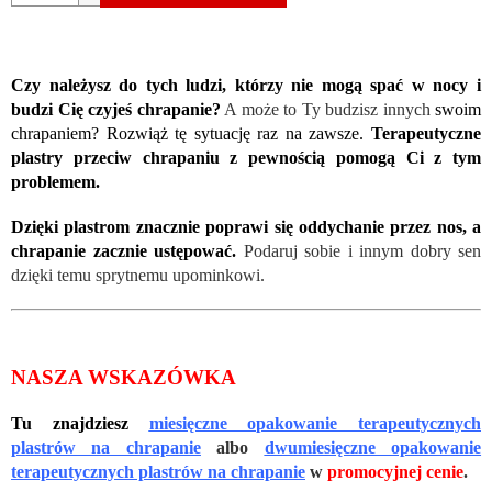
Czy należysz do tych ludzi, którzy nie mogą spać w nocy i
budzi Cię czyjeś chrapanie?
A może to Ty budzisz innych
swoim
chrapaniem? Rozwiąż tę sytuację raz na zawsze.
Terapeutyczne
plastry przeciw chrapaniu z pewnością pomogą Ci z tym
problemem.
Dzięki plastrom znacznie poprawi się oddychanie przez nos, a
chrapanie zacznie ustępować.
Podaruj sobie i innym dobry sen
dzięki temu sprytnemu upominkowi.
NASZA WSKAZÓWKA
Tu znajdziesz
miesięczne opakowanie terapeutycznych
plastrów na chrapanie
albo
dwumiesięczne opakowanie
terapeutycznych plastrów na chrapanie
w
promocyjnej cenie
.