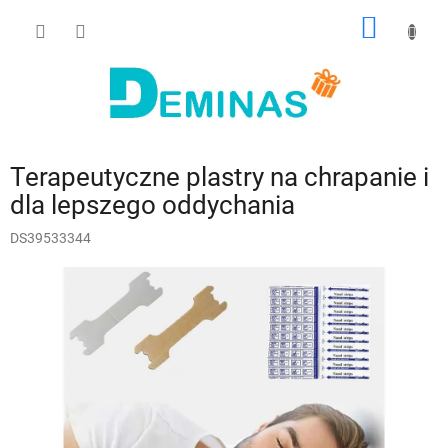
Przejść
KOSZY
do
treści
Terapeutyczne plastry na chrapanie i
dla lepszego oddychania
DS39533344