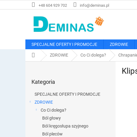
Przejść
+48 604 929 702
info@deminas.pl
do
treści
SPECJALNE OFERTY I PROMOCJE
ZDROWIE
Home
ZDROWIE
Co Ci dolega?
Chrapani
P
Klip
a
Pominąć
s
Kategoria
kategorie
e
k
SPECJALNE OFERTY I PROMOCJE
b
ZDROWIE
o
Co Ci dolega?
c
z
Ból głowy
n
Ból kręgosłupa szyjnego
y
Ból pleców