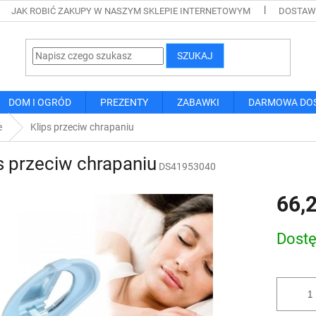
JAK ROBIĆ ZAKUPY W NASZYM SKLEPIE INTERNETOWYM
DOSTAWA
SZUKAJ
DOM I OGRÓD
PREZENTY
ZABAWKI
DARMOWA DO
e
Klips przeciw chrapaniu
s przeciw chrapaniu
DS41953040
66,2
Cena
Dost
jednostk