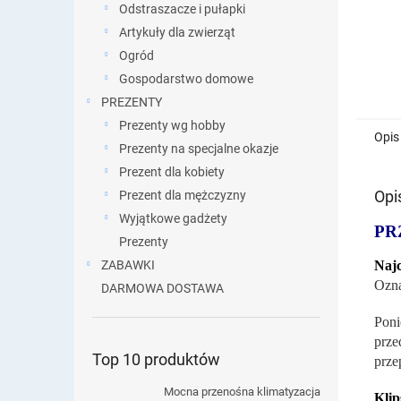
Odstraszacze i pułapki
Artykuły dla zwierząt
Ogród
Gospodarstwo domowe
PREZENTY
Prezenty wg hobby
Opis
Prezenty na specjalne okazje
Prezent dla kobiety
Opi
Prezent dla mężczyzny
Wyjątkowe gadżety
PR
Prezenty
Najc
ZABAWKI
Ozna
DARMOWA DOSTAWA
Poni
prze
Top 10 produktów
prze
Mocna przenośna klimatyzacja
Klip