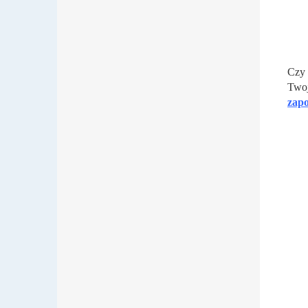
Czy 
Twoj
zapo