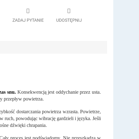
ZADAJ PYTANIE
UDOSTĘPNIJ
zas snu.
Konsekwencją jest oddychanie przez usta.
y przepływ powietrza.
ybkość dostarczania powietrza wzrasta. Powietrze,
 ruch, powodując wibrację gardzieli i języka. Jeśli
łośne dźwięki chrapania.
ały proces jest podświadomy. Nie przeszkadza w