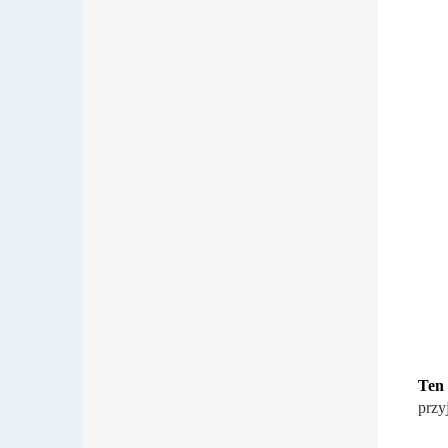
Te
przy