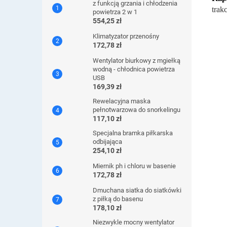
z funkcją grzania i chłodzenia
trak
powietrza 2 w 1
554,25 zł
Klimatyzator przenośny
172,78 zł
Wentylator biurkowy z mgiełką
wodną - chłodnica powietrza
USB
169,39 zł
Rewelacyjna maska ​​
pełnotwarzowa do snorkelingu
117,10 zł
Specjalna bramka piłkarska
odbijająca
254,10 zł
Miernik ph i chloru w basenie
172,78 zł
Dmuchana siatka do siatkówki
z piłką do basenu
178,10 zł
Niezwykle mocny wentylator