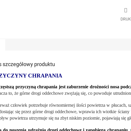
DRUK
s szczegółowy produktu
ZYCZYNY CHRAPANIA
zęstszą przyczyną chrapania jest zaburzenie drożności nosa podc
cza to, że górne drogi oddechowe zwężają się, co powoduje utrudnion
eważ człowiek potrzebuje równomiernej ilości powietrza w płucach, sz
dostając się przez górne drogi oddechowe, wprawia ich wiotkie ściany w
pływ powietrza utrzymuje się na zbyt niskim poziomie, pojawiają się g
s do noszenia udrażnia drogi oddechowe i zapobiega chrapaniu
.
C