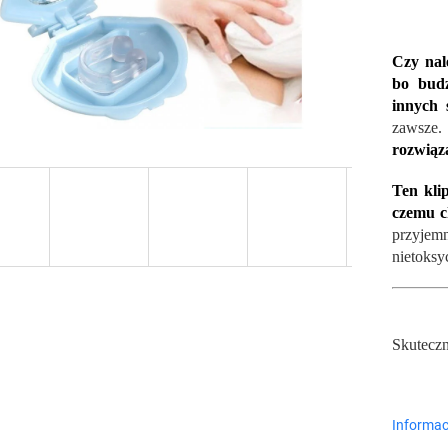
Czy nal
bo budz
innych
zawsz
rozwiąz
Ten kli
czemu c
przyjem
nietoksy
Skutecz
Informac