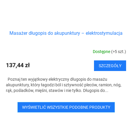
Masażer długopis do akupunktury – elektrostymulacja
Dostępne
(>5 szt.)
137,44 zł
SZCZEGÓŁY
Poznaj ten wyjątkowy elektryczny długopis do masażu
akupunktury, który łagodzi ból i sztywność pleców, ramion, nóg,
rąk, pośladków, mięśni, stawów i nie tylko. Długopis do...
WYŚWIETLIĆ WSZYSTKIE PODOBNE PRODUKTY