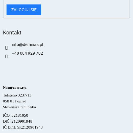
ZALOGUJ SIĘ
Kontakt
info
@
deminas.pl
+48 604 929 702
Naturzon s.r.o.
Tolstého 3237/13
058 01 Poprad
Slovenská republika
IČO: 52131050
DIČ: 2120901948
IČ DPH: SK2120901948