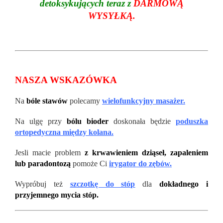
detoksykujących teraz z
DARMOWĄ
WYSYŁKĄ.
NASZA WSKAZÓWKA
Na
bóle stawów
polecamy
wielofunkcyjny masażer.
Na ulgę przy
bólu bioder
doskonała będzie
poduszka
ortopedyczna między kolana.
Jesli macie problem
z krwawieniem dziąseł, zapaleniem
lub paradontozą
pomoże Ci
irygator do zębów.
Wypróbuj też
szczotkę do stóp
dla
dokładnego i
przyjemnego mycia stóp.