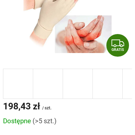
G
GRATIS
R
A
T
I
S
198,43 zł
/ szt.
Cena
Dostępne
(>5 szt.)
jednostkowa: