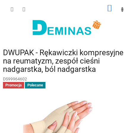
Przejść
KOSZY
do
treści
DWUPAK - Rękawiczki kompresyjne
na reumatyzm, zespół cieśni
nadgarstka, ból nadgarstka
DS99964602
Promocja
Polecane