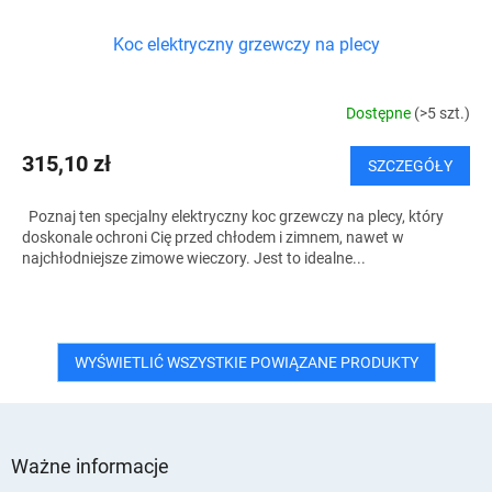
Koc elektryczny grzewczy na plecy
Dostępne
(>5 szt.)
315,10 zł
SZCZEGÓŁY
Poznaj ten specjalny elektryczny koc grzewczy na plecy, który
doskonale ochroni Cię przed chłodem i zimnem, nawet w
najchłodniejsze zimowe wieczory. Jest to idealne...
WYŚWIETLIĆ WSZYSTKIE POWIĄZANE PRODUKTY
S
t
Ważne informacje
o