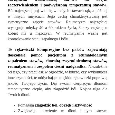
zaczerwienieniem i podwyższoną temperaturą stawów
.
Ból najczęściej pojawia się w małych stawach rąk, a później
w innych miejscach. Jego cechą charakterystyczną jest
symetryczne zajęcie stawów. Reumatyzm najczęściej
występuje między 40 a 60 rokiem życia, 3 razy częściej u
kobiet niż u mężczyzn. W reumatyzmie ważne jest
kontrolowanie stanu zapalnego i bólu.
Te rękawiczki kompresyjne bez palców zapewniają
doskonałą pomoc pacjentom z reumatoidalnym
zapaleniem stawów, chorobą zwyrodnieniową stawów,
reumatyzmem i zespołem cieśni nadgarstka.
Niezależnie
od tego, czy pracujesz w ogrodzie, w biurze, czy wykonujesz
inne czynności, te oddychające miękkie rękawiczki poprawią
jakość Twojego życia. Daj swoim cierpiącym dłoniom
terapeutyczne ciepło, aby złagodzić ból. Kojąca ulga dla
Twoich dłoni.
Pomagaja
złagodzić ból, obrzęk i sztywność
Zwiększają ukrwienie w dłoni i tym samym