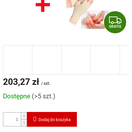
G
GRATIS
R
A
T
I
S
203,27 zł
/ szt.
Cena
Dostępne
(>5 szt.)
jednostkowa:
Dodaj do koszyka