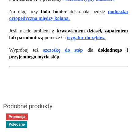
Na ulgę przy
bólu bioder
doskonała będzie
poduszka
ortopedyczna między kolana.
Jesli macie problem
z krwawieniem dziąseł, zapaleniem
lub paradontozą
pomoże Ci
irygator do zębów.
Wypróbuj też
szczotkę do stóp
dla
dokładnego i
przyjemnego mycia stóp.
Promocja
Polecane