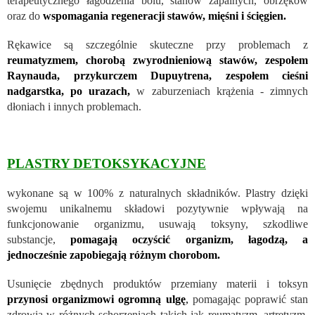
terapeutycznego łagodzenia bólu, stanów zapalnych, obrzęków
oraz do
wspomagania regeneracji stawów, mięśni i ścięgien.
Rękawice są szczególnie skuteczne przy problemach z
reumatyzmem, chorobą zwyrodnieniową stawów, zespołem
Raynauda, ​​przykurczem Dupuytrena, zespołem cieśni
nadgarstka, po urazach,
w zaburzeniach krążenia - zimnych
dłoniach i innych problemach.
PLASTRY DETOKSYKACYJNE
wykonane są w 100% z naturalnych składników. Plastry dzięki
swojemu unikalnemu składowi pozytywnie wpływają na
funkcjonowanie organizmu, usuwają toksyny, szkodliwe
substancje,
pomagają oczyścić organizm, łagodzą, a
jednocześnie zapobiegają różnym chorobom.
Usunięcie zbędnych produktów przemiany materii i toksyn
przynosi organizmowi ogromną ulgę
,
pomagając poprawić stan
zdrowia w różnych schorzeniach takich jak reumatyzm, artretyzm,