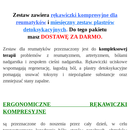
Zestaw zawiera
rękawiczki kompresyjne dla
reumatyków
i
miesięczny zestaw plastrów
detoksykacyjnych
.
Do tego pakietu
masz
DOSTAWĘ ZA DARMO.
Zestaw dla reumatyków przeznaczony jest do
kompleksowej
terapii
problemów z reumatyzmem, artretyzmem, bólami
nadgarstka i zespołem cieśni nadgarstka. Rękawiczki uciskowe
wspomagają regenerację, łagodzą ból, a plastry detoksykacyjne
pomagają usuwać toksyny i niepożądane substancje oraz
zmniejszać stany zapalne.
ERGONOMICZNE RĘKAWICZKI
KOMPRESYJNE
są przeznaczone do noszenia przez cały dzień, w celu