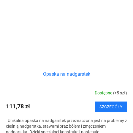
Opaska na nadgarstek
Dostępne
(>5 szt)
111,78 zł
SZCZEGÓŁY
Unikalna opaska na nadgarstek przeznaczona jest na problemy z
cieśnią nadgarstka, stawami oraz bólem i zmęczeniem
nadgarstka. Dzięki specjalnej konstrukcji następuje...