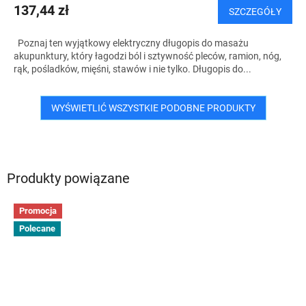
137,44 zł
SZCZEGÓŁY
Poznaj ten wyjątkowy elektryczny długopis do masażu
akupunktury, który łagodzi ból i sztywność pleców, ramion, nóg,
rąk, pośladków, mięśni, stawów i nie tylko. Długopis do...
WYŚWIETLIĆ WSZYSTKIE PODOBNE PRODUKTY
Produkty powiązane
Promocja
Polecane