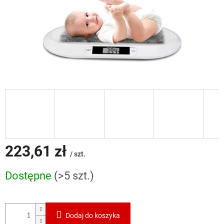
223,61 zł
/ szt.
Cena
Dostępne
(>5 szt.)
jednostkowa:
Dodaj do koszyka