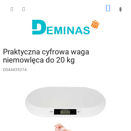
Przejść
KOSZY
do
treści
Praktyczna cyfrowa waga
niemowlęca do 20 kg
DS44435374