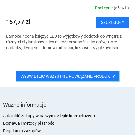
Dostępne
(>5 szt.)
157,77 zł
SZCZEGÓŁY
Lampka nocna księżyc LED to wyjątkowy dodatek do wnętrz z
różnymi stylami oświetlenia i różnorodnością kolorów, które
nadadzą Twojemu domowi odrobinę luksusu i wyjątkowości....
WYŚWIETLIĆ WSZYSTKIE POWIĄZANE PRODUKTY
S
t
Ważne informacje
o
p
Jak robić zakupy w naszym sklepie internetowym
k
Dostawa i metody płatności
a
Regulamin zakupów