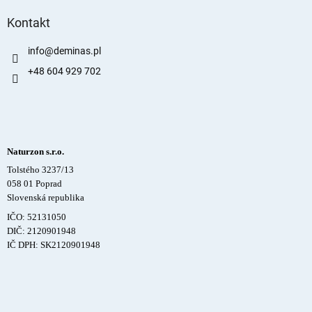
Kontakt
info
@
deminas.pl
+48 604 929 702
Naturzon s.r.o.
Tolstého 3237/13
058 01 Poprad
Slovenská republika
IČO: 52131050
DIČ: 2120901948
IČ DPH: SK2120901948