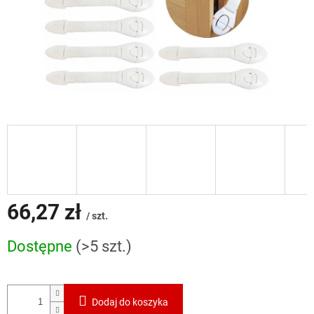
66,27 zł
/ szt.
Cena
Dostępne
(>5 szt.)
jednostkowa:
Dodaj do koszyka