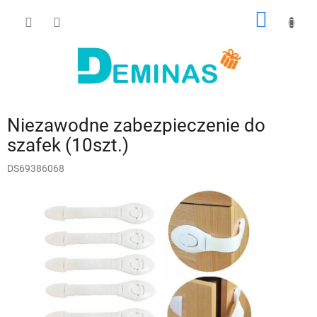
Przejść
KOSZY
do
treści
Niezawodne zabezpieczenie do
szafek (10szt.)
DS69386068