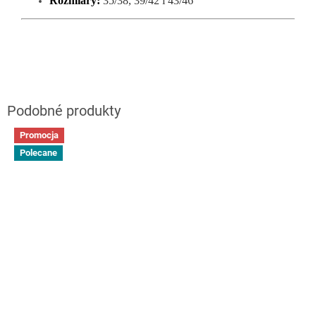
Rozmiary:
35/38, 39/42 i 43/46
Promocja
Polecane