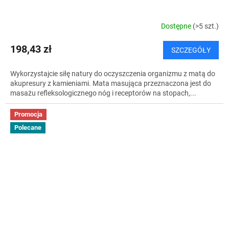
Dostępne
(>5 szt.)
198,43 zł
SZCZEGÓŁY
Wykorzystajcie siłę natury do oczyszczenia organizmu z matą do
akupresury z kamieniami. Mata masująca przeznaczona jest do
masażu refleksologicznego nóg i receptorów na stopach,...
Promocja
Polecane