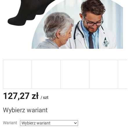
127,27 zł
/ szt
Cena
Wybierz wariant
jednostkowa:
Wariant