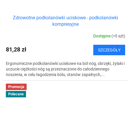
Zdrowotne podkolanówki uciskowe - podkolanówki
kompresyjne
Dostępne
(>5 szt)
81,28 zł
SZCZEGÓŁY
Ergonomiczne podkolanówki uciskowe na ból nóg, obrzęki, żylaki i
uczucie ciężkości nóg są przeznaczone do całodziennego
noszenia, w celu łagodzenia bólu, stanów zapalnych,...
Promocja
Polecane