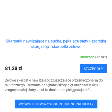
Skarpetki nawilżające na suche, pękające pięty i szorstką
skórę stóp - skarpetki żelowe
Dostępne
(>5 szt)
81,28 zł
SZCZEGÓŁY
Żelowe skarpetki nawilżająco złuszczające przeznaczone są do
skutecznego usuwania popękanej skóry pięt oraz szorstkiej i
zrogowaciałej skóry. Jest to doskonała pielęgnacja stóp....
WYŚWIETLIĆ WSZYSTKIE PODOBNE PRODUKTY