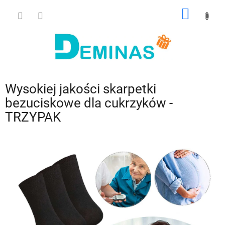
Przejść
KOSZY
do
treści
Wysokiej jakości skarpetki
bezuciskowe dla cukrzyków -
TRZYPAK