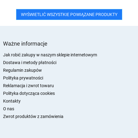
WYŚWIETLIĆ WSZYSTKIE POWIĄZANE PRODUKTY
S
t
Ważne informacje
o
p
Jak robić zakupy w naszym sklepie internetowym
k
Dostawa i metody płatności
a
Regulamin zakupów
Polityka prywatności
Reklamacja i zwrot towaru
Polityka dotycząca cookies
Kontakty
O nas
Zwrot produktów z zamówienia