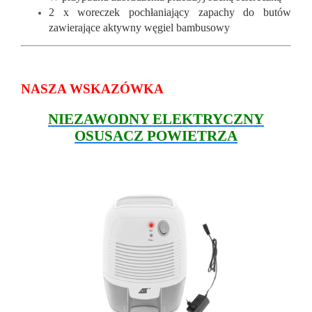
2 x woreczek pochłaniający zapachy do butów
zawierające aktywny węgiel bambusowy
NASZA WSKAZÓWKA
NIEZAWODNY ELEKTRYCZNY
OSUSACZ POWIETRZA