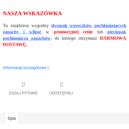
NASZA WSKAZÓWKA
Tu znajdziesz wygodny
dwupak woreczków pochłaniających
zapachy i wilgoć
w
promocyjnej cenie
lub
pięciopak
pochłaniacza zapachów
, do którego otrzymasz
DARMOWĄ
DOSTAWĘ.
Informacje szczegółowe
ZADAJ PYTANIE
UDOSTĘPNIJ
Opis