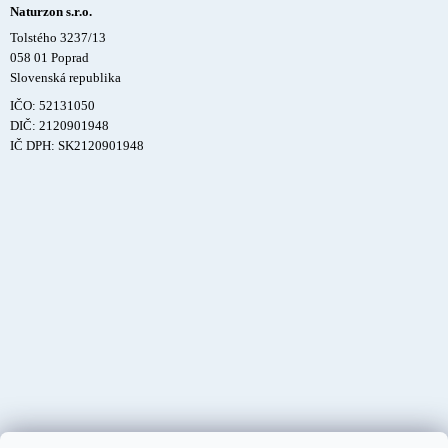
Naturzon s.r.o.
Tolstého 3237/13
058 01 Poprad
Slovenská republika
IČO: 52131050
DIČ: 2120901948
IČ DPH: SK2120901948