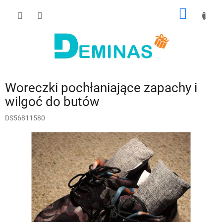
Przejść
KOSZY
do
treści
Woreczki pochłaniające zapachy i
wilgoć do butów
DS56811580