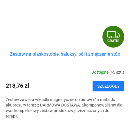
G
GRATIS
R
Zestaw na płaskostopie, haluksy, ból i zmęczenie stóp
A
T
Dostępne
(>5 szt.)
I
218,76 zł
SZCZEGÓŁY
S
Zestaw zawiera wkładki magnetyczne do butów i 1x mata do
akupresury teraz z DARMOWĄ DOSTAWĄ. Skomponowaliśmy dla
was kompleksowy zestaw produktów przeznaczonych do
terapii...