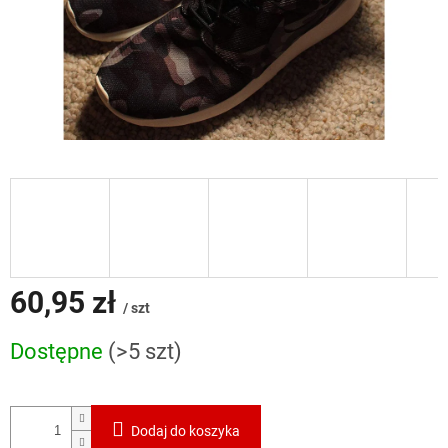
60,95 zł
/ szt
Cena
Dostępne
(>5 szt)
jednostkowa:
Dodaj do koszyka