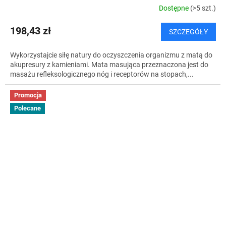
Dostępne
(>5 szt.)
198,43 zł
SZCZEGÓŁY
Wykorzystajcie siłę natury do oczyszczenia organizmu z matą do
akupresury z kamieniami. Mata masująca przeznaczona jest do
masażu refleksologicznego nóg i receptorów na stopach,...
Promocja
Polecane