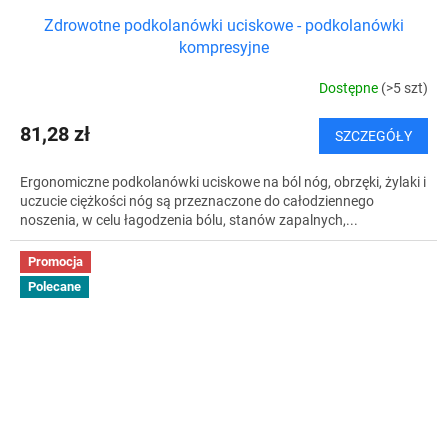
Zdrowotne podkolanówki uciskowe - podkolanówki
kompresyjne
Dostępne
(>5 szt)
81,28 zł
SZCZEGÓŁY
Ergonomiczne podkolanówki uciskowe na ból nóg, obrzęki, żylaki i
uczucie ciężkości nóg są przeznaczone do całodziennego
noszenia, w celu łagodzenia bólu, stanów zapalnych,...
Promocja
Polecane