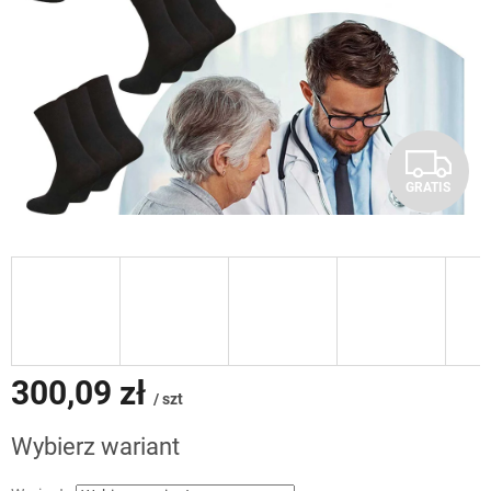
G
GRATIS
R
A
T
I
S
300,09 zł
/ szt
Cena
Wybierz wariant
jednostkowa: