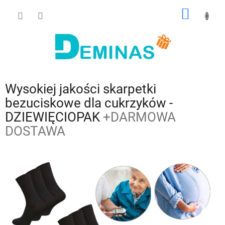
Przejść
KOSZY
do
treści
Wysokiej jakości skarpetki
bezuciskowe dla cukrzyków -
DZIEWIĘCIOPAK
+DARMOWA
DOSTAWA