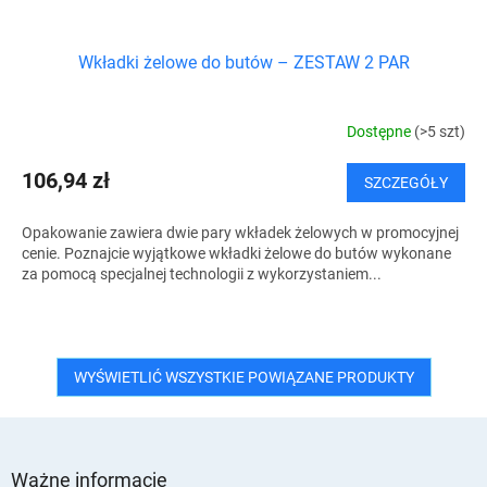
Wkładki żelowe do butów – ZESTAW 2 PAR
Dostępne
(>5 szt)
106,94 zł
SZCZEGÓŁY
Opakowanie zawiera dwie pary wkładek żelowych w promocyjnej
cenie. Poznajcie wyjątkowe wkładki żelowe do butów wykonane
za pomocą specjalnej technologii z wykorzystaniem...
WYŚWIETLIĆ WSZYSTKIE POWIĄZANE PRODUKTY
S
t
Ważne informacje