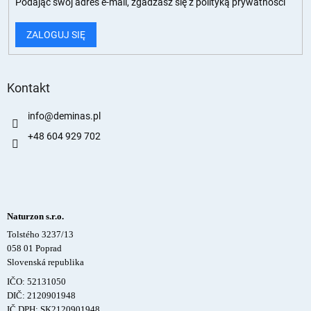
Podając swój adres e-mail, zgadzasz się z
polityką prywatności
ZALOGUJ SIĘ
Kontakt
info
@
deminas.pl
+48 604 929 702
Naturzon s.r.o.
Tolstého 3237/13
058 01 Poprad
Slovenská republika
IČO: 52131050
DIČ: 2120901948
IČ DPH: SK2120901948