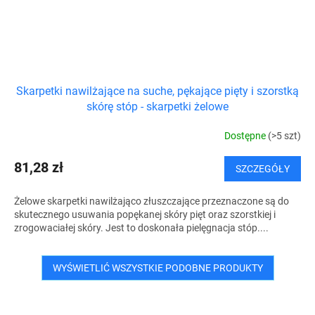
Skarpetki nawilżające na suche, pękające pięty i szorstką
skórę stóp - skarpetki żelowe
Dostępne
(>5 szt)
81,28 zł
SZCZEGÓŁY
Żelowe skarpetki nawilżająco złuszczające przeznaczone są do
skutecznego usuwania popękanej skóry pięt oraz szorstkiej i
zrogowaciałej skóry. Jest to doskonała pielęgnacja stóp....
WYŚWIETLIĆ WSZYSTKIE PODOBNE PRODUKTY