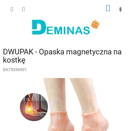
Przejść
KOSZY
do
treści
DWUPAK - Opaska magnetyczna na
kostkę
DA75336901