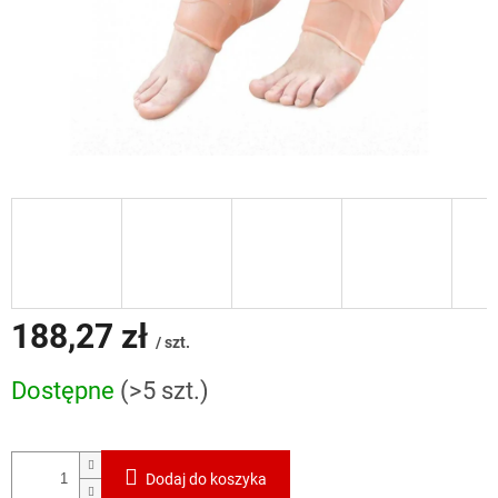
188,27 zł
/ szt.
Cena
Dostępne
(>5 szt.)
jednostkowa:
Dodaj do koszyka