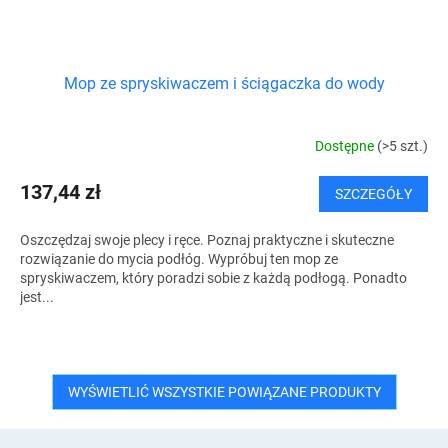
Mop ze spryskiwaczem i ściągaczka do wody
Dostępne
(>5 szt.)
137,44 zł
SZCZEGÓŁY
Oszczędzaj swoje plecy i ręce. Poznaj praktyczne i skuteczne
rozwiązanie do mycia podłóg. Wypróbuj ten mop ze
spryskiwaczem, który poradzi sobie z każdą podłogą. Ponadto
jest...
WYŚWIETLIĆ WSZYSTKIE POWIĄZANE PRODUKTY