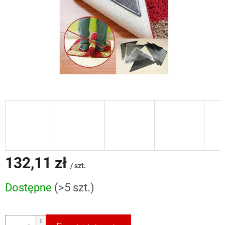
132,11 zł
/ szt.
Cena
Dostępne
(>5 szt.)
jednostkowa: