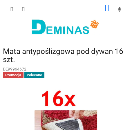
Przejść
KOSZY
do
treści
Mata antypoślizgowa pod dywan 16
szt.
DE99964672
Promocja
Polecane