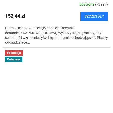
T
Dostępne
(>5 szt.)
I
152,44 zł
SZCZEGÓŁY
S
Promocja: do dwumiesięcznego opakowania
dostaniesz DARMOWĄ DOSTAWĘ Wykorzystaj siłę natury, aby
schudnąć i wzmocnić sylwetkę plastrami odchudzającymi. Plastry
odchudzające...
Promocja
Polecane