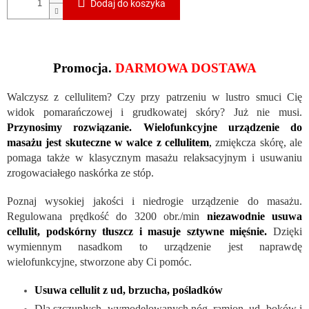
Dodaj do koszyka
Promocja.
DARMOWA DOSTAWA
Walczysz z cellulitem? Czy przy patrzeniu w lustro smuci Cię
widok pomarańczowej i grudkowatej skóry? Już nie musi.
Przynosimy rozwiązanie. Wielofunkcyjne urządzenie do
masażu jest skuteczne w walce z cellulitem
,
zmiękcza skórę, ale
pomaga także w klasycznym masażu relaksacyjnym i usuwaniu
zrogowaciałego naskórka ze stóp.
Poznaj wysokiej jakości i niedrogie urządzenie do masażu.
Regulowana prędkość do 3200 obr./min
niezawodnie usuwa
cellulit, podskórny tłuszcz i masuje sztywne mięśnie.
Dzięki
wymiennym nasadkom to urządzenie jest naprawdę
wielofunkcyjne, stworzone aby Ci pomóc.
Usuwa cellulit z ud, brzucha, pośladków
Dla szczupłych, wymodelowanych nóg, ramion, ud, boków i