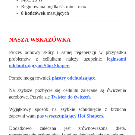
Regulowana prędkość: min – max
8 końcówek
masujących
NASZA WSKAZÓWKA
Proces odnowy skóry i samej regeneracji w przypadku
problemów z cellulitem należy uzupełnić
leginsami
odchudzającymi Slim Shaper.
Pomóc mogą również
plastry odchudzające.
Na szybsze pozbycie się cellulitu zalecane są ćwiczenia
aerobowe. Przyda się
Twister do ćwiczeń.
Wyjątkowy sposób na szybkie schudnięcie z brzucha
zapewni wam
pas wyszczuplający Hot Shapers.
Dodatkowo zalecana jest zrównoważona dieta,
przestrzeganie reżimu picia i ogólna detoksykacja organizmu.