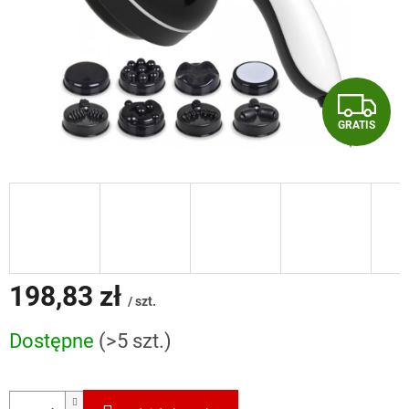
G
GRATIS
R
A
T
I
S
198,83 zł
/ szt.
Cena
Dostępne
(>5 szt.)
jednostkowa: