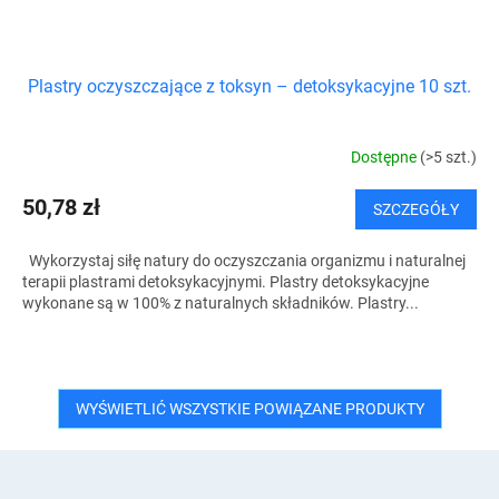
Plastry oczyszczające z toksyn – detoksykacyjne 10 szt.
Dostępne
(>5 szt.)
50,78 zł
SZCZEGÓŁY
Wykorzystaj siłę natury do oczyszczania organizmu i naturalnej
terapii plastrami detoksykacyjnymi. Plastry detoksykacyjne
wykonane są w 100% z naturalnych składników. Plastry...
WYŚWIETLIĆ WSZYSTKIE POWIĄZANE PRODUKTY
S