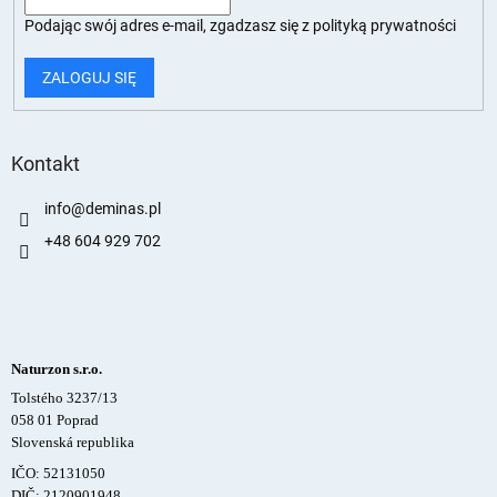
Podając swój adres e-mail, zgadzasz się z
polityką prywatności
ZALOGUJ SIĘ
Kontakt
info
@
deminas.pl
+48 604 929 702
Naturzon s.r.o.
Tolstého 3237/13
058 01 Poprad
Slovenská republika
IČO: 52131050
DIČ: 2120901948