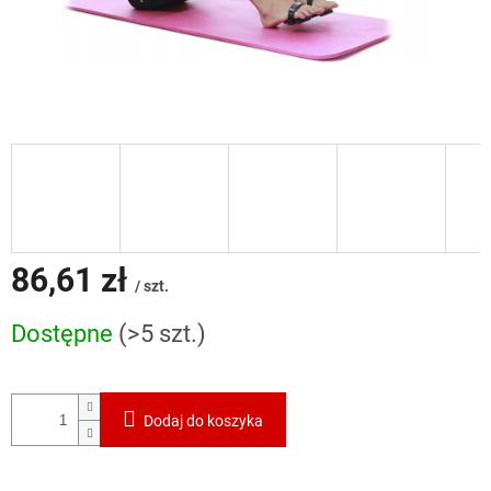
86,61 zł
/ szt.
Cena
Dostępne
(>5 szt.)
jednostkowa:
Dodaj do koszyka