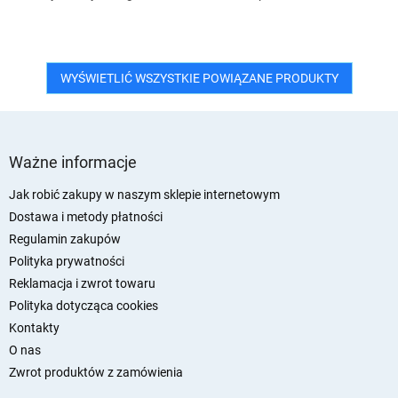
WYŚWIETLIĆ WSZYSTKIE POWIĄZANE PRODUKTY
S
t
Ważne informacje
o
p
Jak robić zakupy w naszym sklepie internetowym
k
Dostawa i metody płatności
a
Regulamin zakupów
Polityka prywatności
Reklamacja i zwrot towaru
Polityka dotycząca cookies
Kontakty
O nas
Zwrot produktów z zamówienia