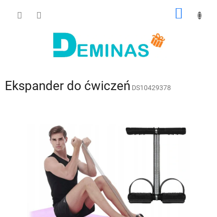
Przejść
KOSZY
do
treści
Ekspander do ćwiczeń
DS10429378