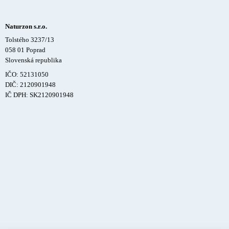
Naturzon s.r.o.
Tolstého 3237/13
058 01 Poprad
Slovenská republika
IČO: 52131050
DIČ: 2120901948
IČ DPH: SK2120901948