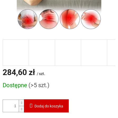
284,60 zł
/ szt.
Cena
Dostępne
(>5 szt.)
jednostkowa:
Dodaj do koszyka