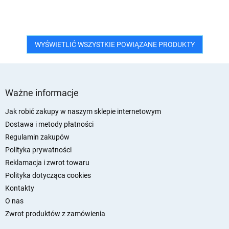
WYŚWIETLIĆ WSZYSTKIE POWIĄZANE PRODUKTY
S
t
Ważne informacje
o
p
Jak robić zakupy w naszym sklepie internetowym
k
Dostawa i metody płatności
a
Regulamin zakupów
Polityka prywatności
Reklamacja i zwrot towaru
Polityka dotycząca cookies
Kontakty
O nas
Zwrot produktów z zamówienia