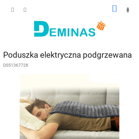
Przejść
KOSZY
do
treści
Poduszka elektryczna podgrzewana
DS51367728