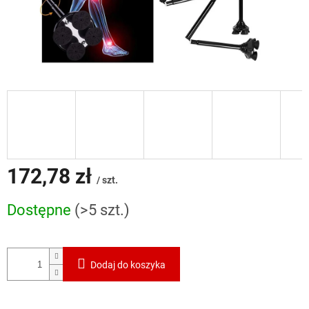
172,78 zł
/ szt.
Cena
Dostępne
(>5 szt.)
jednostkowa:
Dodaj do koszyka