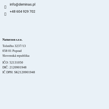
info
@
deminas.pl
+48 604 929 702
Naturzon s.r.o.
Tolstého 3237/13
058 01 Poprad
Slovenská republika
IČO: 52131050
DIČ: 2120901948
IČ DPH: SK2120901948