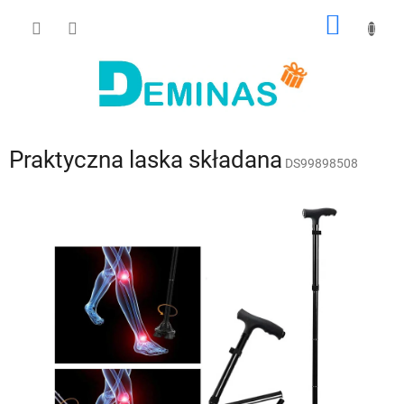
Przejść
KOSZY
do
treści
Praktyczna laska składana
DS99898508