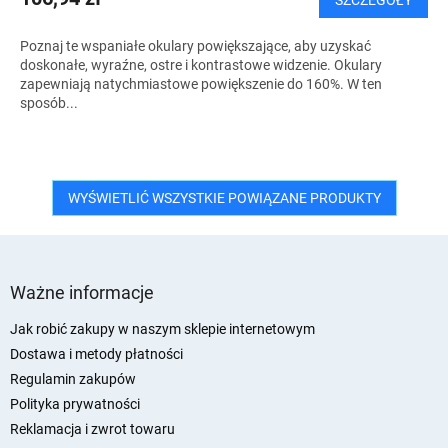
Poznaj te wspaniałe okulary powiększające, aby uzyskać
doskonałe, wyraźne, ostre i kontrastowe widzenie. Okulary
zapewniają natychmiastowe powiększenie do 160%. W ten
sposób...
WYŚWIETLIĆ WSZYSTKIE POWIĄZANE PRODUKTY
S
t
Ważne informacje
o
p
Jak robić zakupy w naszym sklepie internetowym
k
Dostawa i metody płatności
a
Regulamin zakupów
Polityka prywatności
Reklamacja i zwrot towaru