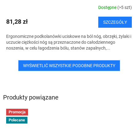
Dostępne
(>5 szt)
81,28 zł
SZCZEGÓŁY
Ergonomiczne podkolanówki uciskowe na ból nóg, obrzęki, żylaki i
uczucie ciężkości nóg są przeznaczone do całodziennego
noszenia, w celu łagodzenia bólu, stanów zapalnych,...
WYŚWIETLIĆ WSZYSTKIE PODOBNE PRODUKTY
Produkty powiązane
Promocja
Polecane