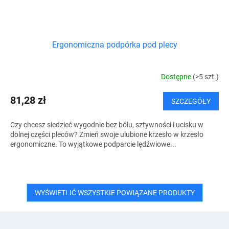
Ergonomiczna podpórka pod plecy
Dostępne
(>5 szt.)
81,28 zł
SZCZEGÓŁY
Czy chcesz siedzieć wygodnie bez bólu, sztywności i ucisku w
dolnej części pleców? Zmień swoje ulubione krzesło w krzesło
ergonomiczne. To wyjątkowe podparcie lędźwiowe...
WYŚWIETLIĆ WSZYSTKIE POWIĄZANE PRODUKTY
S