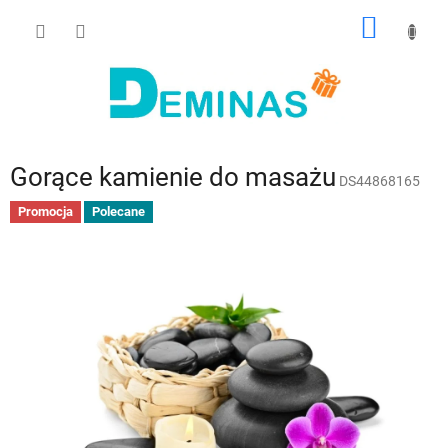
Przejść
KOSZY
do
treści
Gorące kamienie do masażu
DS44868165
Promocja
Polecane