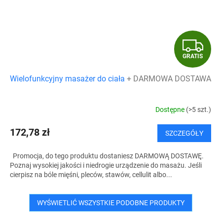
G
GRATIS
R
Wielofunkcyjny masażer do ciała
+ DARMOWA DOSTAWA
A
T
Dostępne
(>5 szt.)
I
172,78 zł
SZCZEGÓŁY
S
Promocja, do tego produktu dostaniesz DARMOWĄ DOSTAWĘ.
Poznaj wysokiej jakości i niedrogie urządzenie do masażu. Jeśli
cierpisz na bóle mięśni, pleców, stawów, cellulit albo...
WYŚWIETLIĆ WSZYSTKIE PODOBNE PRODUKTY