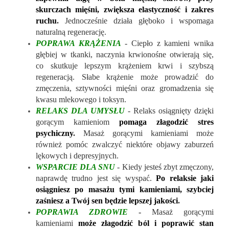
skurczach mięśni, zwiększa elastyczność i zakres
ruchu
.
Jednocześnie działa głęboko i wspomaga
naturalną regenerację.
POPRAWA KRĄŻENIA
- Ciepło z kamieni wnika
głębiej w tkanki, naczynia krwionośne otwierają się,
co skutkuje lepszym krążeniem krwi i szybszą
regeneracją. Słabe krążenie może prowadzić do
zmęczenia, sztywności mięśni oraz gromadzenia się
kwasu mlekowego i toksyn.
RELAKS DLA UMYSŁU
- Relaks osiągnięty dzięki
gorącym kamieniom
pomaga złagodzić stres
psychiczny
.
Masaż gorącymi kamieniami może
również pomóc zwalczyć niektóre objawy zaburzeń
lękowych i depresyjnych.
WSPARCIE DLA SNU
- Kiedy jesteś zbyt zmęczony,
naprawdę trudno jest się wyspać.
Po relaksie jaki
osiągniesz po masażu tymi kamieniami, szybciej
zaśniesz a Twój sen będzie lepszej jakości
.
POPRAWIA ZDROWIE
-
Masaż gorącymi
kamieniami
może złagodzić ból i poprawić stan