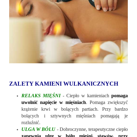
ZALETY KAMIENI WULKANICZNYCH
RELAKS MIĘŚNI
- Ciepło w kamieniach
pomaga
uwolnić napięcie w mięśniach
. Pomaga zwiększyć
krążenie krwi w bolących partiach. Przy bardzo
bolących i sztywnych mięśniach pomagają je
rozluźnić.
ULGA W BÓLU
- Dobroczynne, terapeutyczne ciepło
zapewnia ulgę w bólu mięśni, stawów, przy