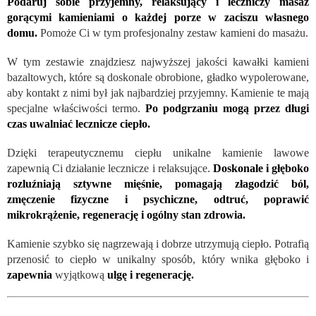
Podaruj sobie przyjemny, relaksujący i leczniczy masaż
gorącymi kamieniami o każdej porze w zaciszu własnego
domu.
Pomoże Ci w tym profesjonalny zestaw kamieni do masażu.
W tym zestawie znajdziesz najwyższej jakości kawałki kamieni
bazaltowych, które są doskonale obrobione, gładko wypolerowane,
aby kontakt z nimi był jak najbardziej przyjemny. Kamienie te mają
specjalne właściwości termo.
Po podgrzaniu mogą przez długi
czas uwalniać lecznicze ciepło.
Dzięki terapeutycznemu ciepłu unikalne kamienie lawowe
zapewnią Ci działanie lecznicze i relaksujące.
Doskonale i głęboko
rozluźniają sztywne mięśnie, pomagają złagodzić ból,
zmęczenie fizyczne i psychiczne, odtruć, poprawić
mikrokrążenie, regenerację i ogólny stan zdrowia.
Kamienie szybko się nagrzewają i dobrze utrzymują ciepło. Potrafią
przenosić to ciepło w unikalny sposób, który wnika głęboko i
zapewnia
wyjątkową
ulgę i regenerację
.